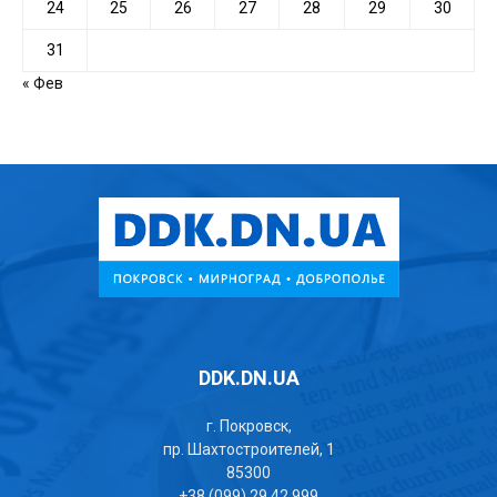
24
25
26
27
28
29
30
31
« Фев
DDK.DN.UA
г. Покровск,
пр. Шахтостроителей, 1
85300
+38 (099) 29 42 999