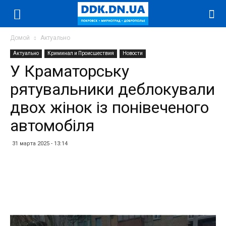
Домой
Актуально
Актуально
Криминал и Происшествия
Новости
У Краматорську
рятувальники деблокували
двох жінок із понівеченого
автомобіля
31 марта 2025 - 13:14
Facebook
Twitter
Telegram
WhatsApp
Vibe