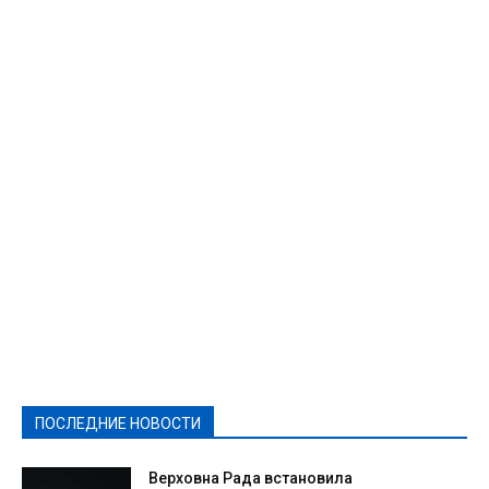
Featured
Актуально
Ваши права
Видеосюжеты
Власть
Выборы - 2021
Выборы-2020
Город
Досуг
Е-декларації
Здоровье
Конкурсы
Криминал и Происшествия
Культура
Новости
Образование
Политическая реклама
Реклама
Слово - народу
Спорт
Твори добро
Фоторепортажи
ПОСЛЕДНИЕ НОВОСТИ
Подробнее
Верховна Рада встановила