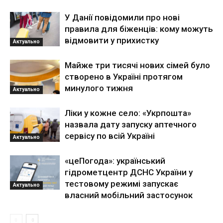
У Данії повідомили про нові
правила для біженців: кому можуть
відмовити у прихистку
Актуально
Майже три тисячі нових сімей було
створено в Україні протягом
минулого тижня
Актуально
Ліки у кожне село: «Укрпошта»
назвала дату запуску аптечного
сервісу по всій Україні
Актуально
«цеПогода»: український
гідрометцентр ДСНС України у
тестовому режимі запускає
Актуально
власний мобільний застосунок