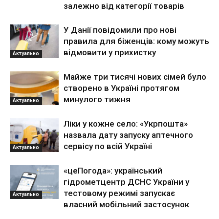
залежно від категорії товарів
У Данії повідомили про нові
правила для біженців: кому можуть
відмовити у прихистку
Актуально
Майже три тисячі нових сімей було
створено в Україні протягом
минулого тижня
Актуально
Ліки у кожне село: «Укрпошта»
назвала дату запуску аптечного
сервісу по всій Україні
Актуально
«цеПогода»: український
гідрометцентр ДСНС України у
тестовому режимі запускає
Актуально
власний мобільний застосунок