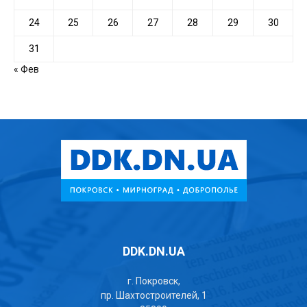
24
25
26
27
28
29
30
31
« Фев
DDK.DN.UA
г. Покровск,
пр. Шахтостроителей, 1