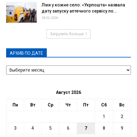
Ліки у кожне село: «Укрпошта» назвала
дату запуску аптечного сервісу по...
28.02.2026
Загрузить больше
АРХИВ ПО ДАТЕ
АРХИВ
ПО
ДАТЕ
Август 2026
Пн
Вт
Ср
Чт
Пт
Сб
Вс
1
2
3
4
5
6
7
8
9