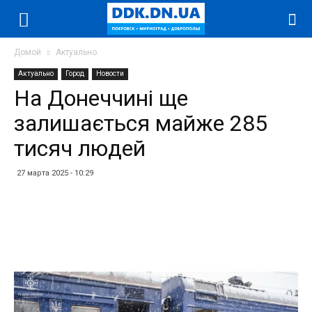
Домой
Актуально
Актуально
Город
Новости
На Донеччині ще
залишається майже 285
тисяч людей
27 марта 2025 - 10:29
Facebook
Twitter
Telegram
WhatsApp
Vibe