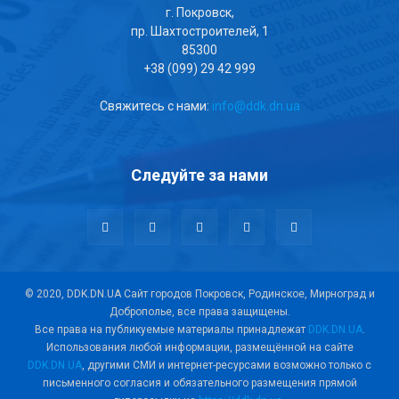
г. Покровск,
пр. Шахтостроителей, 1
85300
+38 (099) 29 42 999
Свяжитесь с нами:
info@ddk.dn.ua
Следуйте за нами
© 2020, DDK.DN.UA Сайт городов Покровск, Родинское, Мирноград и
Доброполье, все права защищены.
Все права на публикуемые материалы принадлежат
DDK.DN.UA
.
Использования любой информации, размещённой на сайте
DDK.DN.UA
, другими СМИ и интернет-ресурсами возможно только с
письменного согласия и обязательного размещения прямой