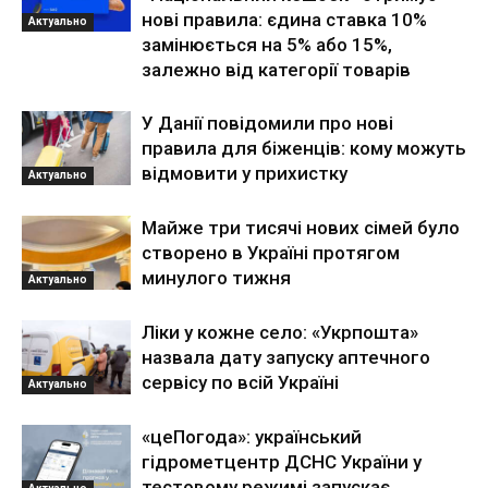
нові правила: єдина ставка 10%
Актуально
замінюється на 5% або 15%,
залежно від категорії товарів
У Данії повідомили про нові
правила для біженців: кому можуть
відмовити у прихистку
Актуально
Майже три тисячі нових сімей було
створено в Україні протягом
минулого тижня
Актуально
Ліки у кожне село: «Укрпошта»
назвала дату запуску аптечного
сервісу по всій Україні
Актуально
«цеПогода»: український
гідрометцентр ДСНС України у
тестовому режимі запускає