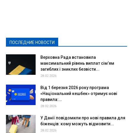
Featured
Актуально
Ваши права
Видеосюжеты
Власть
Выборы - 2021
Выборы-2020
Город
Досуг
Е-декларації
Здоровье
Конкурсы
Криминал и Происшествия
Культура
Новости
Образование
Политическая реклама
Реклама
Слово - народу
Спорт
Твори добро
Фоторепортажи
ПОСЛЕДНИЕ НОВОСТИ
Подробнее
Верховна Рада встановила
максимальний рівень виплат сім’ям
загиблих і зниклих безвісти...
28.02.2026
Від 1 березня 2026 року програма
«Національний кешбек» отримує нові
правила:...
28.02.2026
У Данії повідомили про нові правила для
біженців: кому можуть відмовити...
28.02.2026