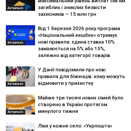
максимальний рівень виплат сім’ям
загиблих і зниклих безвісти
Актуально
захисників — 15 млн грн
Від 1 березня 2026 року програма
«Національний кешбек» отримує
нові правила: єдина ставка 10%
Актуально
замінюється на 5% або 15%,
залежно від категорії товарів
У Данії повідомили про нові
правила для біженців: кому можуть
відмовити у прихистку
Актуально
Майже три тисячі нових сімей було
створено в Україні протягом
минулого тижня
Актуально
Ліки у кожне село: «Укрпошта»