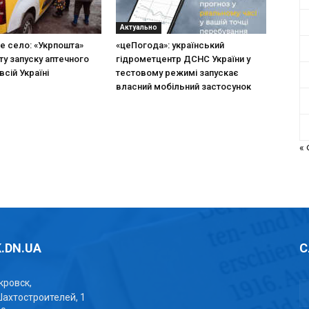
Актуально
не село: «Укрпошта»
«цеПогода»: український
ту запуску аптечного
гідрометцентр ДСНС України у
всій Україні
тестовому режимі запускає
власний мобільний застосунок
«
.DN.UA
С
окровск,
Шахтостроителей, 1