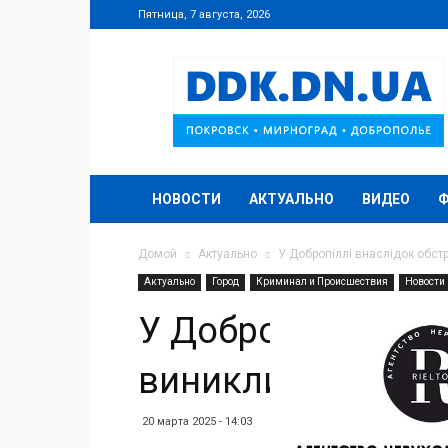
Пятница, 7 августа, 2026
DDK.DN.UA
НОВОСТИ
АКТУАЛЬНО
ВИДЕО
Домой
Актуально
У Добропіллі внаслідок обст
Актуально
Город
Криминал и Происшествия
Новости
У Добропіллі внас
виникли дві поже
20 марта 2025 - 14:03