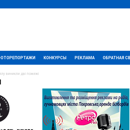
ФОТОРЕПОРТАЖИ
КОНКУРСЫ
РЕКЛАМА
ОБРАТНАЯ С
рілу виникли дві пожежі
лідок обстрілу
жі