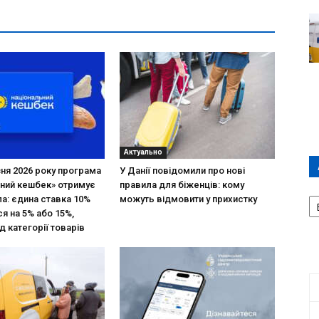
Актуально
зня 2026 року програма
У Данії повідомили про нові
ний кешбек» отримує
правила для біженців: кому
А
ла: єдина ставка 10%
можуть відмовити у прихистку
П
я на 5% або 15%,
Д
д категорії товарів