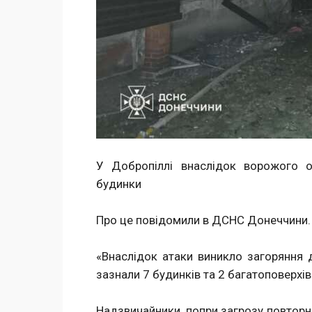
У Добропіллі внаслідок ворожого о
будинки
Про це повідомили в ДСНС Донеччини.
«Внаслідок атаки виникло загоряння 
зазнали 7 будинків та 2 багатоповерхів
Надзвичайники, попри загрозу повторни