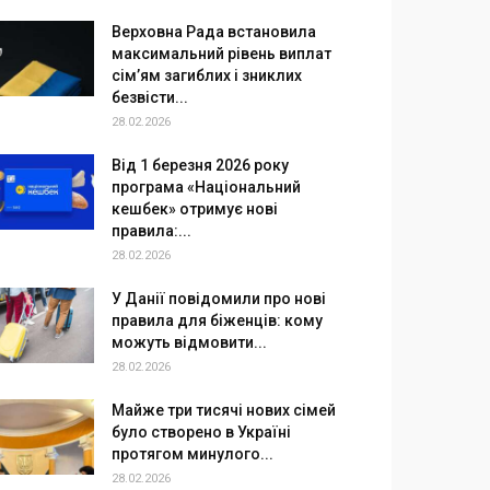
Верховна Рада встановила
максимальний рівень виплат
сім’ям загиблих і зниклих
безвісти...
28.02.2026
Від 1 березня 2026 року
програма «Національний
кешбек» отримує нові
правила:...
28.02.2026
У Данії повідомили про нові
правила для біженців: кому
можуть відмовити...
28.02.2026
Майже три тисячі нових сімей
було створено в Україні
протягом минулого...
28.02.2026