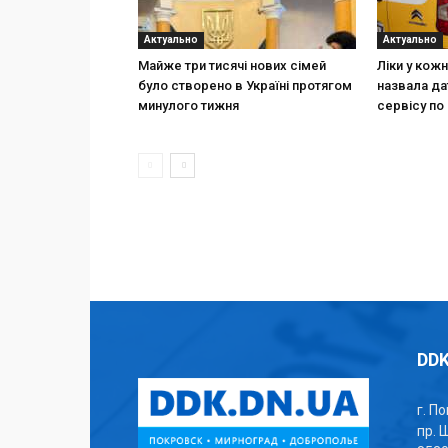
Актуально
Актуально
Майже три тисячі нових сімей
Ліки у кож
було створено в Україні протягом
назвала да
минулого тижня
сервісу по 
DDK
г. П
пр. 