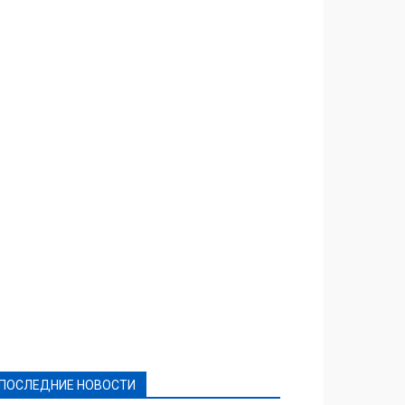
Featured
Актуально
Ваши права
Видеосюжеты
Власть
Выборы - 2021
Выборы-2020
Город
Досуг
Е-декларації
Здоровье
Конкурсы
Криминал и Происшествия
Культура
Новости
Образование
Политическая реклама
Реклама
Слово - народу
Спорт
Твори добро
Фоторепортажи
ПОСЛЕДНИЕ НОВОСТИ
Подробнее