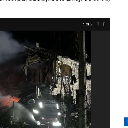
1
из 5