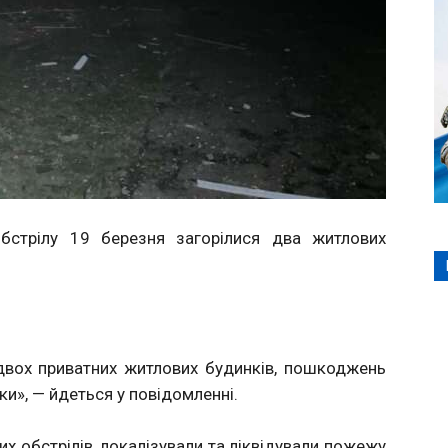
бстрілу 19 березня загорілися два житлових
двох приватних житлових будинків, пошкоджень
ки», — йдеться у повідомленні.
х обстрілів, локалізували та ліквідували пожежу