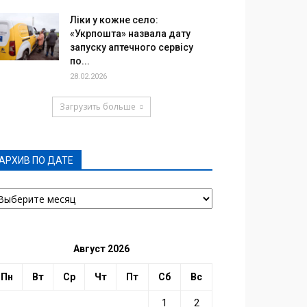
Ліки у кожне село:
«Укрпошта» назвала дату
запуску аптечного сервісу
по...
28.02.2026
Загрузить больше
АРХИВ ПО ДАТЕ
РХИВ
О
АТЕ
Август 2026
Пн
Вт
Ср
Чт
Пт
Сб
Вс
1
2