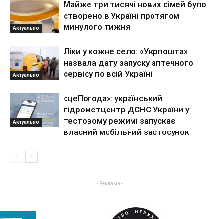
Майже три тисячі нових сімей було
створено в Україні протягом
минулого тижня
Актуально
Ліки у кожне село: «Укрпошта»
назвала дату запуску аптечного
сервісу по всій Україні
Актуально
«цеПогода»: український
гідрометцентр ДСНС України у
тестовому режимі запускає
Актуально
власний мобільний застосунок
- Реклама -