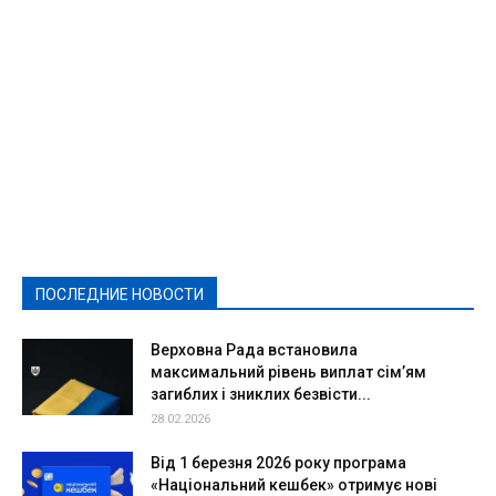
Featured
Актуально
Ваши права
Видеосюжеты
Власть
Выборы - 2021
Выборы-2020
Город
Досуг
Е-декларації
Здоровье
Конкурсы
Криминал и Происшествия
Культура
Новости
Образование
Политическая реклама
Реклама
Слово - народу
Спорт
Твори добро
Фоторепортажи
ПОСЛЕДНИЕ НОВОСТИ
Подробнее
Верховна Рада встановила
максимальний рівень виплат сім’ям
загиблих і зниклих безвісти...
28.02.2026
Від 1 березня 2026 року програма
«Національний кешбек» отримує нові