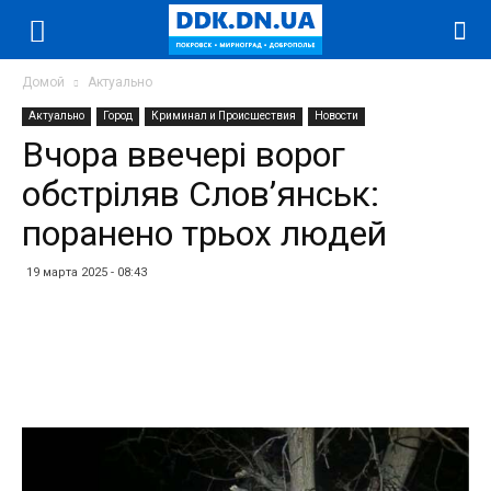
Домой
Актуально
Актуально
Город
Криминал и Происшествия
Новости
Вчора ввечері ворог
обстріляв Слов’янськ:
поранено трьох людей
19 марта 2025 - 08:43
Facebook
Twitter
Telegram
WhatsApp
Vibe