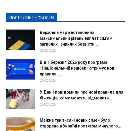
Культура
Новости
Образование
Политическая реклама
Реклама
Слово - народу
Спорт
Твори добро
Фоторепортажи
ПОСЛЕДНИЕ НОВОСТИ
Подробнее
Верховна Рада встановила
максимальний рівень виплат сім’ям
загиблих і зниклих безвісти...
28.02.2026
Від 1 березня 2026 року програма
«Національний кешбек» отримує нові
правила:...
28.02.2026
У Данії повідомили про нові правила для
біженців: кому можуть відмовити...
28.02.2026
Майже три тисячі нових сімей було
створено в Україні протягом минулого...