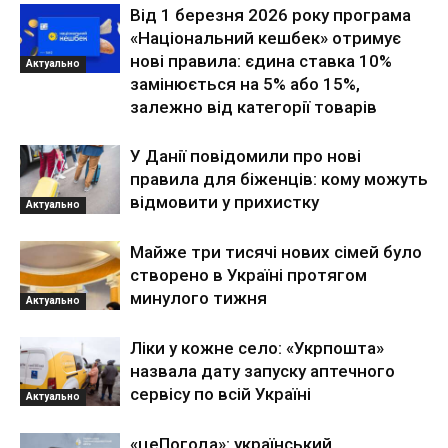
Від 1 березня 2026 року програма
«Національний кешбек» отримує
нові правила: єдина ставка 10%
Актуально
замінюється на 5% або 15%,
залежно від категорії товарів
У Данії повідомили про нові
правила для біженців: кому можуть
відмовити у прихистку
Актуально
Майже три тисячі нових сімей було
створено в Україні протягом
минулого тижня
Актуально
Ліки у кожне село: «Укрпошта»
назвала дату запуску аптечного
сервісу по всій Україні
Актуально
«цеПогода»: український