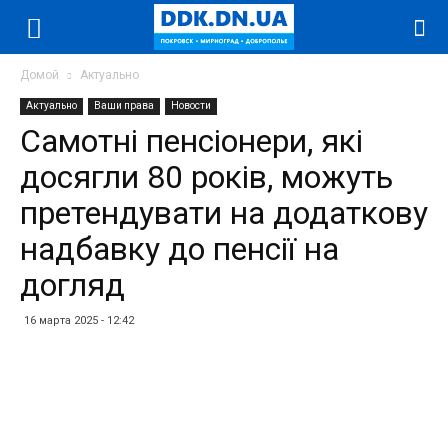
Домой
Актуально
Актуально
Ваши права
Новости
Самотні пенсіонери, які
досягли 80 років, можуть
претендувати на додаткову
надбавку до пенсії на
догляд
16 марта 2025 - 12:42
Facebook
Twitter
Telegram
WhatsApp
Vibe