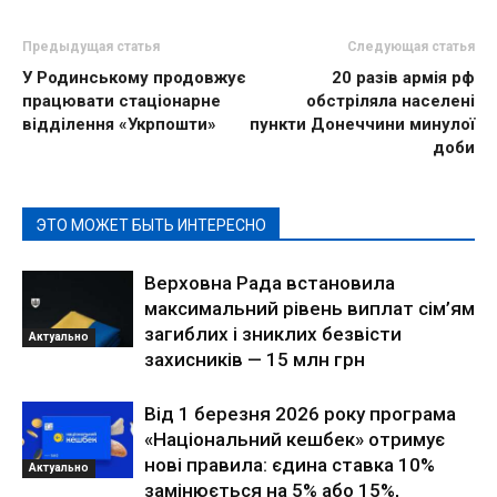
Предыдущая статья
Следующая статья
У Родинському продовжує
20 разів армія рф
працювати стаціонарне
обстріляла населені
відділення «Укрпошти»
пункти Донеччини минулої
доби
ЭТО МОЖЕТ БЫТЬ ИНТЕРЕСНО
Верховна Рада встановила
максимальний рівень виплат сім’ям
загиблих і зниклих безвісти
Актуально
захисників — 15 млн грн
Від 1 березня 2026 року програма
«Національний кешбек» отримує
нові правила: єдина ставка 10%
Актуально
замінюється на 5% або 15%,