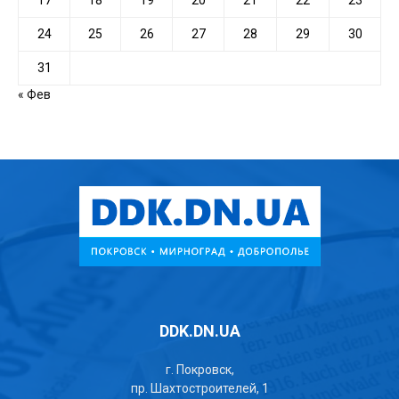
24
25
26
27
28
29
30
31
« Фев
DDK.DN.UA
г. Покровск,
пр. Шахтостроителей, 1