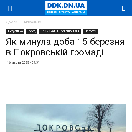
Домой
Актуально
Актуально
Город
Криминал и Происшествия
Новости
Як минула доба 15 березня
в Покровській громаді
16 марта 2025 - 09:31
Facebook
Twitter
Telegram
WhatsApp
Vibe