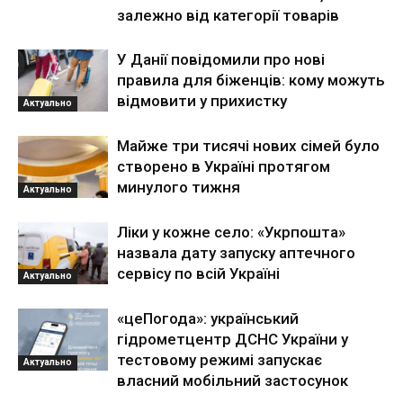
залежно від категорії товарів
У Данії повідомили про нові
правила для біженців: кому можуть
відмовити у прихистку
Актуально
Майже три тисячі нових сімей було
створено в Україні протягом
минулого тижня
Актуально
Ліки у кожне село: «Укрпошта»
назвала дату запуску аптечного
сервісу по всій Україні
Актуально
«цеПогода»: український
гідрометцентр ДСНС України у
тестовому режимі запускає
Актуально
власний мобільний застосунок