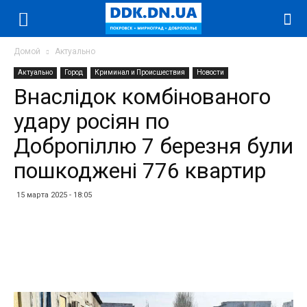
Домой
Актуально
Актуально
Город
Криминал и Происшествия
Новости
Внаслідок комбінованого
удару росіян по
Добропіллю 7 березня були
пошкоджені 776 квартир
15 марта 2025 - 18:05
Facebook
Twitter
Telegram
WhatsApp
Vibe