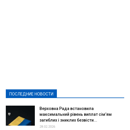
Featured
Актуально
Ваши права
Видеосюжеты
Власть
Выборы - 2021
Выборы-2020
Город
Досуг
Е-декларації
Здоровье
Конкурсы
Криминал и Происшествия
Культура
Новости
Образование
Политическая реклама
Реклама
Слово - народу
Спорт
Твори добро
Фоторепортажи
ПОСЛЕДНИЕ НОВОСТИ
Подробнее
Верховна Рада встановила
максимальний рівень виплат сім’ям
загиблих і зниклих безвісти...
28.02.2026