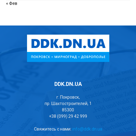
« Фев
DDK.DN.UA
г. Покровск,
пр. Шахтостроителей, 1
85300
+38 (099) 29 42 999
Свяжитесь с нами:
info@ddk.dn.ua