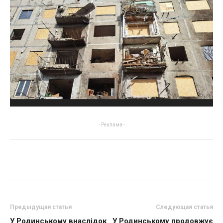
- Реклама -
Предыдущая статья
Следующая статья
У Родинському внаслідок
У Родинському продовжує