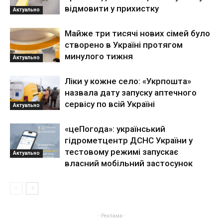
відмовити у прихистку
Актуально
Майже три тисячі нових сімей було
створено в Україні протягом
минулого тижня
Актуально
Ліки у кожне село: «Укрпошта»
назвала дату запуску аптечного
сервісу по всій Україні
Актуально
«цеПогода»: український
гідрометцентр ДСНС України у
тестовому режимі запускає
Актуально
власний мобільний застосунок
- Реклама -