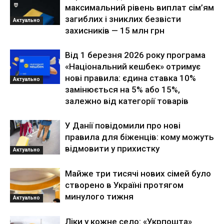
максимальний рівень виплат сім’ям
загиблих і зниклих безвісти
Актуально
захисників — 15 млн грн
Від 1 березня 2026 року програма
«Національний кешбек» отримує
нові правила: єдина ставка 10%
Актуально
замінюється на 5% або 15%,
залежно від категорії товарів
У Данії повідомили про нові
правила для біженців: кому можуть
відмовити у прихистку
Актуально
Майже три тисячі нових сімей було
створено в Україні протягом
минулого тижня
Актуально
Ліки у кожне село: «Укрпошта»