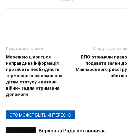
Предыдущая статья
Следующая статья
Мережею шириться
ВПО отримали право
неправдива інформація
подавати заяви до
про нібито необхідність
Міжнародного реєстру
термінового оформлення
збитків
дітям статусу «дитини
війни» задля отримання
допомоги
ЭТО МОЖЕТ БЫТЬ ИНТЕРЕСНО
Верховна Рада встановила