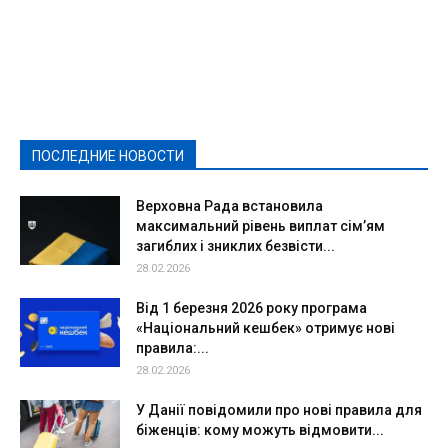
Featured
Актуально
Ваши права
Видеосюжеты
Власть
Выборы - 2021
Выборы-2020
Город
Досуг
Е-декларації
Здоровье
Конкурсы
Криминал и Происшествия
Культура
Новости
Образование
Политическая реклама
Реклама
Слово - народу
Спорт
Твори добро
Фоторепортажи
ПОСЛЕДНИЕ НОВОСТИ
Подробнее
Верховна Рада встановила
максимальний рівень виплат сім’ям
загиблих і зниклих безвісти...
28.02.2026
Від 1 березня 2026 року програма
«Національний кешбек» отримує нові
правила:...
28.02.2026
У Данії повідомили про нові правила для
біженців: кому можуть відмовити...