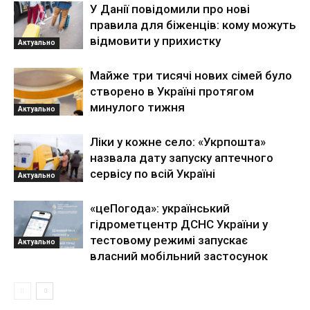
У Данії повідомили про нові
правила для біженців: кому можуть
відмовити у прихистку
Актуально
Майже три тисячі нових сімей було
створено в Україні протягом
минулого тижня
Актуально
Ліки у кожне село: «Укрпошта»
назвала дату запуску аптечного
сервісу по всій Україні
Актуально
«цеПогода»: український
гідрометцентр ДСНС України у
тестовому режимі запускає
Актуально
власний мобільний застосунок