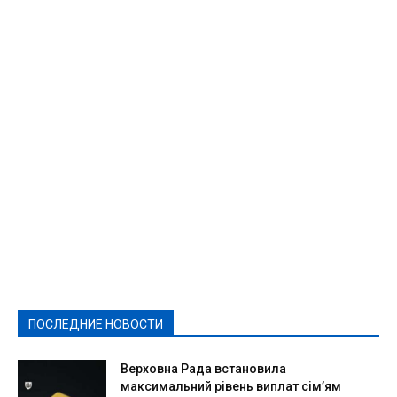
Featured
Актуально
Ваши права
Видеосюжеты
Власть
Выборы - 2021
Выборы-2020
Город
Досуг
Е-декларації
Здоровье
Конкурсы
Криминал и Происшествия
Культура
Новости
Образование
Политическая реклама
Реклама
Слово - народу
Спорт
Твори добро
Фоторепортажи
ПОСЛЕДНИЕ НОВОСТИ
Подробнее
Верховна Рада встановила
максимальний рівень виплат сім’ям