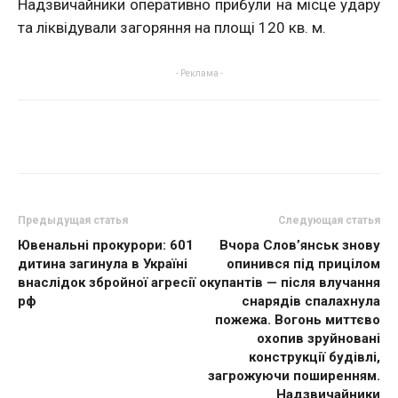
Надзвичайники оперативно прибули на місце удару
та ліквідували загоряння на площі 120 кв. м.
- Реклама -
Предыдущая статья
Следующая статья
Ювенальні прокурори: 601
Вчора Слов’янськ знову
дитина загинула в Україні
опинився під прицілом
внаслідок збройної агресії
окупантів — після влучання
рф
снарядів спалахнула
пожежа. Вогонь миттєво
охопив зруйновані
конструкції будівлі,
загрожуючи поширенням.
Надзвичайники