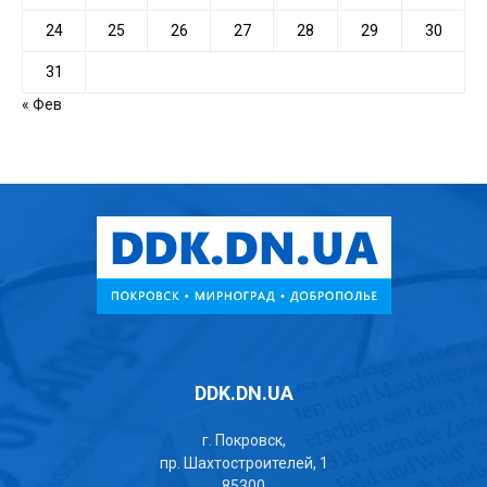
24
25
26
27
28
29
30
31
« Фев
DDK.DN.UA
г. Покровск,
пр. Шахтостроителей, 1
85300