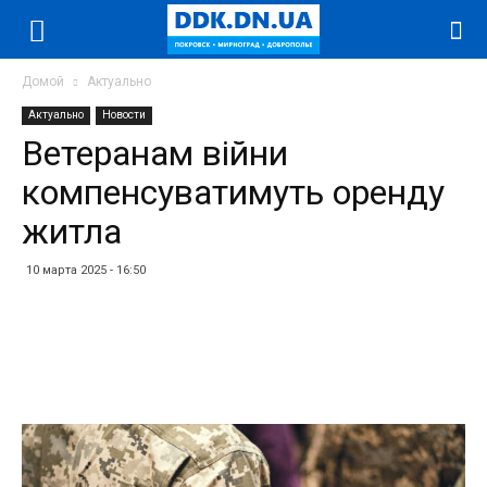
Домой
Актуально
Актуально
Новости
Ветеранам війни
компенсуватимуть оренду
житла
10 марта 2025 - 16:50
Facebook
Twitter
Telegram
WhatsApp
Vibe