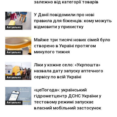
залежно від категорії товарів
У Данії повідомили про нові
правила для біженців: кому можуть
відмовити у прихистку
Актуально
Майже три тисячі нових сімей було
створено в Україні протягом
минулого тижня
Актуально
Ліки у кожне село: «Укрпошта»
назвала дату запуску аптечного
сервісу по всій Україні
Актуально
«цеПогода»: український
гідрометцентр ДСНС України у
тестовому режимі запускає
Актуально
власний мобільний застосунок