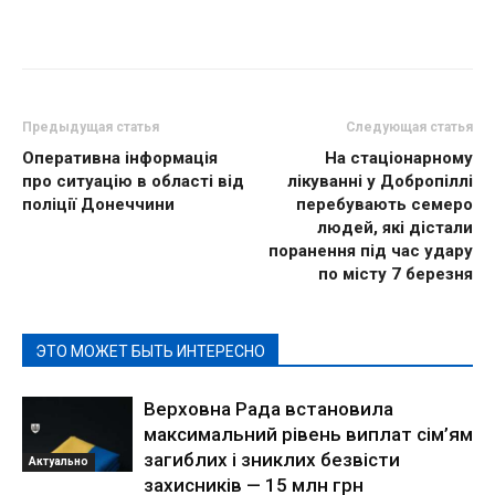
Предыдущая статья
Следующая статья
Оперативна інформація
На стаціонарному
про ситуацію в області від
лікуванні у Добропіллі
поліції Донеччини
перебувають семеро
людей, які дістали
поранення під час удару
по місту 7 березня
ЭТО МОЖЕТ БЫТЬ ИНТЕРЕСНО
Верховна Рада встановила
максимальний рівень виплат сім’ям
загиблих і зниклих безвісти
Актуально
захисників — 15 млн грн