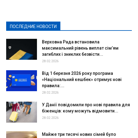
Выборы-2020
Город
Досуг
Е-декларації
Здоровье
Конкурсы
Криминал и Происшествия
Культура
Новости
Образование
Политическая реклама
Реклама
Слово - народу
Спорт
Твори добро
Фоторепортажи
ПОСЛЕДНИЕ НОВОСТИ
Подробнее
Верховна Рада встановила
максимальний рівень виплат сім’ям
загиблих і зниклих безвісти...
28.02.2026
Від 1 березня 2026 року програма
«Національний кешбек» отримує нові
правила:...
28.02.2026
У Данії повідомили про нові правила для
біженців: кому можуть відмовити...
28.02.2026
Майже три тисячі нових сімей було