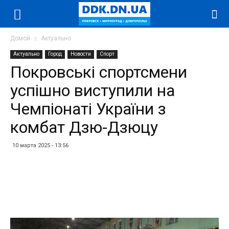
Домой
Актуально
Актуально
Город
Новости
Спорт
Покровські спортсмени
успішно виступили на
Чемпіонаті України з
комбат Дзю-Дзюцу
10 марта 2025 - 13:56
Facebook
Twitter
Telegram
WhatsApp
Vibe