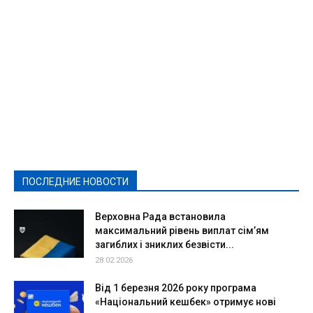
Featured
Актуально
Ваши права
Видеосюжеты
Власть
Выборы - 2021
Выборы-2020
Город
Досуг
Е-декларації
Здоровье
Конкурсы
Криминал и Происшествия
Культура
Новости
Образование
Политическая реклама
Реклама
Слово - народу
Спорт
Твори добро
Фоторепортажи
ПОСЛЕДНИЕ НОВОСТИ
Подробнее
Верховна Рада встановила
максимальний рівень виплат сім’ям
загиблих і зниклих безвісти...
28.02.2026
Від 1 березня 2026 року програма
«Національний кешбек» отримує нові