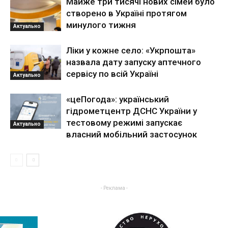
Майже три тисячі нових сімей було
створено в Україні протягом
минулого тижня
Актуально
Ліки у кожне село: «Укрпошта»
назвала дату запуску аптечного
сервісу по всій Україні
Актуально
«цеПогода»: український
гідрометцентр ДСНС України у
тестовому режимі запускає
Актуально
власний мобільний застосунок
- Реклама -