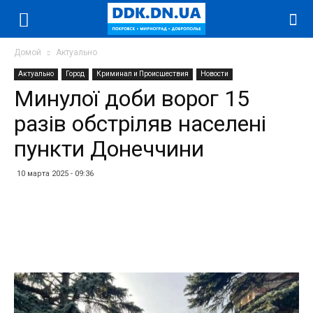
Домой
Актуально
Актуально
Город
Криминал и Происшествия
Новости
Минулої доби ворог 15
разів обстріляв населені
пункти Донеччини
10 марта 2025 - 09:36
Facebook
Twitter
Telegram
WhatsApp
Vibe