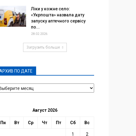
Ліки у кожне село:
«Укрпошта» назвала дату
запуску аптечного сервісу
по...
28.02.2026
Загрузить больше
АРХИВ ПО ДАТЕ
РХИВ
О
АТЕ
Август 2026
Пн
Вт
Ср
Чт
Пт
Сб
Вс
1
2