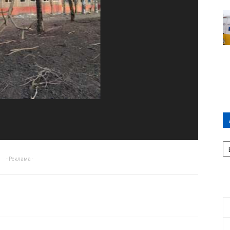
А
П
- Реклама -
Д