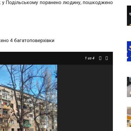
ки; у Подільському поранено людину, пошкоджено
ено 4 багатоповерхівки
1
из 4