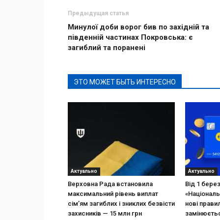
Предыдущая статья
Минулої доби ворог бив по західній та
південній частинах Покровська: є
загиблий та поранені
ЭТО МОЖЕТ БЫТЬ ИНТЕРЕСНО
Актуально
Актуально
Верховна Рада встановила
Від 1 бере
максимальний рівень виплат
«Національ
сім’ям загиблих і зниклих безвісти
нові прави
захисників — 15 млн грн
замінюєтьс