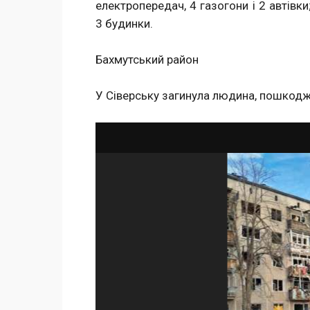
електропередач, 4 газогони і 2 автів
3 будинки.
Бахмутський район
У Сіверську загинула людина, пошкодж