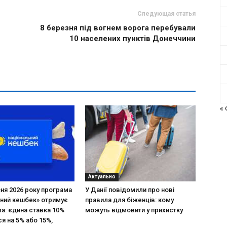
Следующая статья
8 березня під вогнем ворога перебували
10 населених пунктів Донеччини
«
Актуально
зня 2026 року програма
У Данії повідомили про нові
ний кешбек» отримує
правила для біженців: кому
ла: єдина ставка 10%
можуть відмовити у прихистку
я на 5% або 15%,