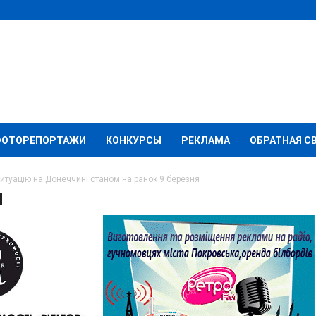
ФОТОРЕПОРТАЖИ
КОНКУРСЫ
РЕКЛАМА
ОБРАТНАЯ С
итуацію на Донеччині станом на ранок 9 березня
мація про ситуацію на
 на ранок 9 березня