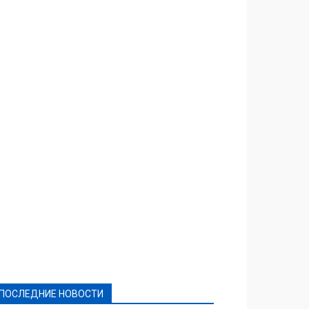
Featured
Актуально
Ваши права
Видеосюжеты
Власть
Выборы - 2021
Выборы-2020
Город
Досуг
Е-декларації
Здоровье
Конкурсы
Криминал и Происшествия
Культура
Новости
Образование
Политическая реклама
Реклама
Слово - народу
Спорт
Твори добро
Фоторепортажи
ПОСЛЕДНИЕ НОВОСТИ
Подробнее