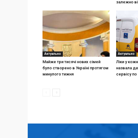
залежно ві
Актуально
Актуально
Майже три тисячі нових сімей
Ліки у кож
було створено в Україні протягом
назвала да
минулого тижня
сервісу по 