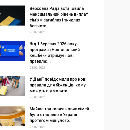
Верховна Рада встановила
максимальний рівень виплат
сім’ям загиблих і зниклих
безвісти...
28.02.2026
Від 1 березня 2026 року
програма «Національний
кешбек» отримує нові
правила:...
28.02.2026
У Данії повідомили про нові
правила для біженців: кому
можуть відмовити...
28.02.2026
Майже три тисячі нових сімей
було створено в Україні
протягом минулого...
28.02.2026