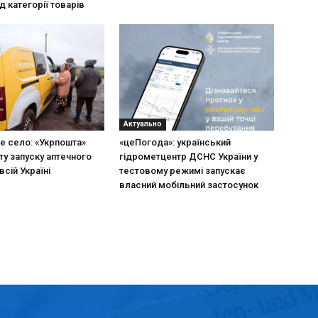
д категорії товарів
Актуально
не село: «Укрпошта»
«цеПогода»: український
ту запуску аптечного
гідрометцентр ДСНС України у
всій Україні
тестовому режимі запускає
власний мобільний застосунок