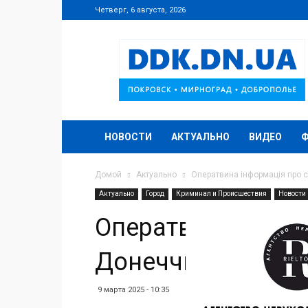
Четверг, 6 августа, 2026
DDK.DN.UA
НОВОСТИ
АКТУАЛЬНО
ВИДЕО
Домой
Актуально
Оператвина інформація про с
Актуально
Город
Криминал и Происшествия
Новости
Оператвина інфор
Донеччині станом
9 марта 2025 - 10:35