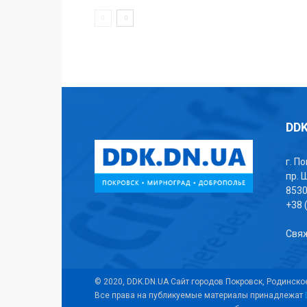
DDK
г. П
пр. 
853
+38 
Свяж
© 2020, DDK.DN.UA Сайт городов Покровск, Родинско
Все права на публикуемые материалы принадлежат