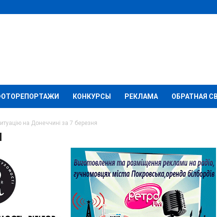
ФОТОРЕПОРТАЖИ
КОНКУРСЫ
РЕКЛАМА
ОБРАТНАЯ С
итуацію на Донеччині за 7 березня
мація про ситуацію на
ерезня