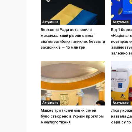
Актуально
Актуально
Верховна Рада встановила
Від 1 бере
максимальний рівень виплат
«Національ
сім’ям загиблих і зниклих безвісти
нові прави
захисників — 15 млн грн
замінюєтьс
залежно ві
Актуально
Актуально
Майже три тисячі нових сімей
Ліки у кож
було створено в Україні протягом
назвала да
минулого тижня
сервісу по 