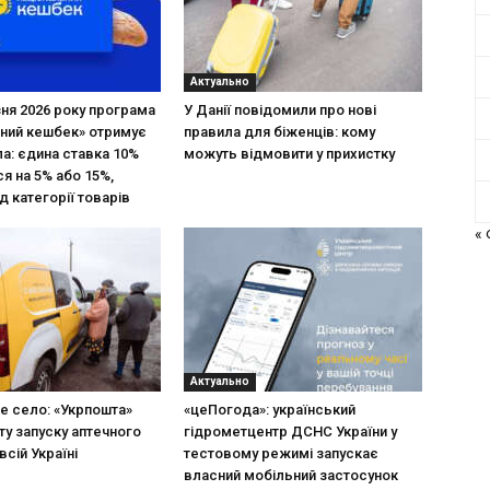
Актуально
зня 2026 року програма
У Данії повідомили про нові
ний кешбек» отримує
правила для біженців: кому
ла: єдина ставка 10%
можуть відмовити у прихистку
я на 5% або 15%,
д категорії товарів
«
Актуально
не село: «Укрпошта»
«цеПогода»: український
ту запуску аптечного
гідрометцентр ДСНС України у
всій Україні
тестовому режимі запускає
власний мобільний застосунок