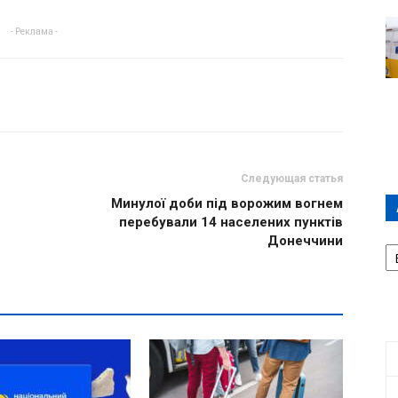
- Реклама -
Следующая статья
Минулої доби під ворожим вогнем
перебували 14 населених пунктів
Донеччини
А
П
Д