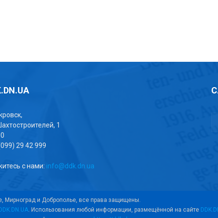
.DN.UA
С
окровск,
Шахтостроителей, 1
00
(099) 29 42 999
итесь с нами:
info@ddk.dn.ua
е, Мирноград и Доброполье, все права защищены.
DDK.DN.UA
. Использования любой информации, размещённой на сайте
DDK.D