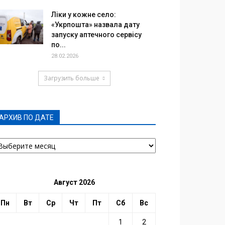
Ліки у кожне село:
«Укрпошта» назвала дату
запуску аптечного сервісу
по...
28.02.2026
Загрузить больше
АРХИВ ПО ДАТЕ
РХИВ
О
АТЕ
Август 2026
Пн
Вт
Ср
Чт
Пт
Сб
Вс
1
2