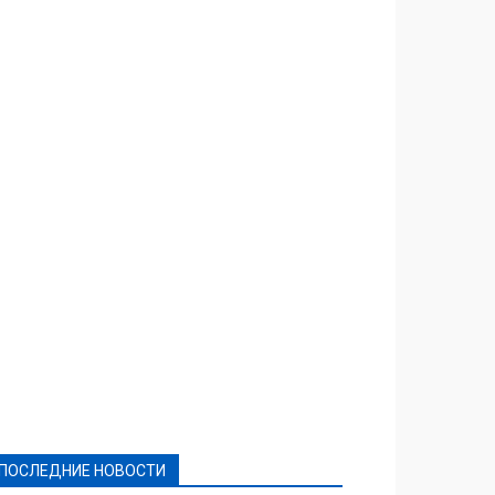
Featured
Актуально
Ваши права
Видеосюжеты
Власть
Выборы - 2021
Выборы-2020
Город
Досуг
Е-декларації
Здоровье
Конкурсы
Криминал и Происшествия
Культура
Новости
Образование
Политическая реклама
Реклама
Слово - народу
Спорт
Твори добро
Фоторепортажи
ПОСЛЕДНИЕ НОВОСТИ
Подробнее