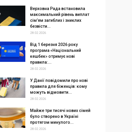
Верховна Рада встановила
максимальний рівень виплат
сім’ям загиблих і зниклих
безвісти...
28.02.2026
Від 1 березня 2026 року
програма «Національний
кешбек» отримує нові
правила:...
28.02.2026
У Данії повідомили про нові
правила для біженців: кому
можуть відмовити...
28.02.2026
Майже три тисячі нових сімей
було створено в Україні
протягом минулого...
28.02.2026