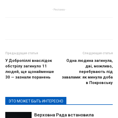
- Реклама -
Предыдущая статья
Следующая статья
У Добропіллі внаслідок
Одна людина загинула,
обстрілу загинуло 11
дві, можливо,
людей, ще щонайменше
перебувають під
30 — зазнали поранень
завалами: як минула доба
в Покровську
ЭТО МОЖЕТ БЫТЬ ИНТЕРЕСНО
Верховна Рада встановила