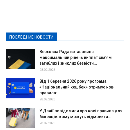
Featured
Актуально
Ваши права
Видеосюжеты
Власть
Выборы - 2021
Выборы-2020
Город
Досуг
Е-декларації
Здоровье
Конкурсы
Криминал и Происшествия
Культура
Новости
Образование
Политическая реклама
Реклама
Слово - народу
Спорт
Твори добро
Фоторепортажи
ПОСЛЕДНИЕ НОВОСТИ
Подробнее
Верховна Рада встановила
максимальний рівень виплат сім’ям
загиблих і зниклих безвісти...
28.02.2026
Від 1 березня 2026 року програма
«Національний кешбек» отримує нові
правила:...
28.02.2026
У Данії повідомили про нові правила для
біженців: кому можуть відмовити...
28.02.2026