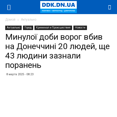
Домой
Актуально
Актуально
Город
Криминал и Происшествия
Новости
Минулої доби ворог вбив
на Донеччині 20 людей, ще
43 людини зазнали
поранень
8 марта 2025 - 08:23
Facebook
Twitter
Telegram
WhatsApp
Vibe