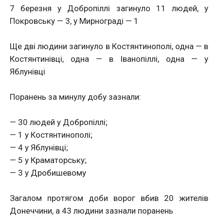
7 березня у Добропіллі загинуло 11 людей, у
Покровську — 3, у Мирнограді — 1
Ще дві людини загинуло в Костянтинополі, одна — в
Костянтинівці, одна — в Іванопіллі, одна — у
Яблунівці
Поранень за минулу добу зазнали:
— 30 людей у Добропіллі;
— 1 у Костянтинополі;
— 4 у Яблунівці;
— 5 у Краматорську;
— 3 у Дробишевому
Загалом протягом доби ворог вбив 20 жителів
Донеччини, а 43 людини зазнали поранень