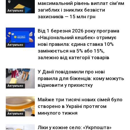
максимальний рівень виплат сім’ям
загиблих і зниклих безвісти
Актуально
захисників — 15 млн грн
Від 1 березня 2026 року програма
«Національний кешбек» отримує
нові правила: єдина ставка 10%
Актуально
замінюється на 5% або 15%,
залежно від категорії товарів
У Данії повідомили про нові
правила для біженців: кому можуть
відмовити у прихистку
Актуально
Майже три тисячі нових сімей було
створено в Україні протягом
минулого тижня
Актуально
Ліки у кожне село: «Укрпошта»