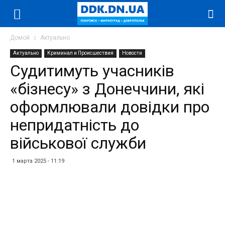
Домой
Актуально
Актуально
Криминал и Происшествия
Новости
Судитимуть учасників
«бізнесу» з Донеччини, які
оформлювали довідки про
непридатність до
військової служби
1 марта 2025 - 11:19
Facebook
Twitter
Telegram
WhatsApp
Vibe