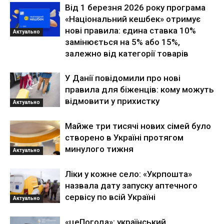
Від 1 березня 2026 року програма
«Національний кешбек» отримує
нові правила: єдина ставка 10%
Актуально
замінюється на 5% або 15%,
залежно від категорії товарів
У Данії повідомили про нові
правила для біженців: кому можуть
відмовити у прихистку
Актуально
Майже три тисячі нових сімей було
створено в Україні протягом
минулого тижня
Актуально
Ліки у кожне село: «Укрпошта»
назвала дату запуску аптечного
сервісу по всій Україні
Актуально
«цеПогода»: український