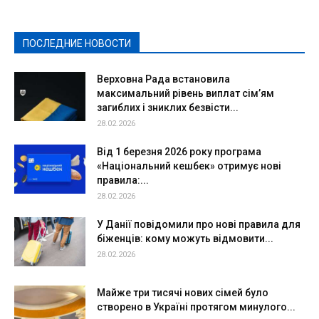
Культура
Новости
Образование
Политическая реклама
Реклама
Слово - народу
Спорт
Твори добро
Фоторепортажи
ПОСЛЕДНИЕ НОВОСТИ
Подробнее
Верховна Рада встановила
максимальний рівень виплат сім’ям
загиблих і зниклих безвісти...
28.02.2026
Від 1 березня 2026 року програма
«Національний кешбек» отримує нові
правила:...
28.02.2026
У Данії повідомили про нові правила для
біженців: кому можуть відмовити...
28.02.2026
Майже три тисячі нових сімей було
створено в Україні протягом минулого...