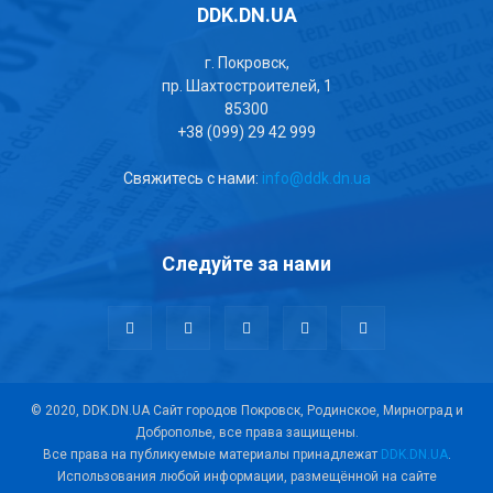
DDK.DN.UA
г. Покровск,
пр. Шахтостроителей, 1
85300
+38 (099) 29 42 999
Свяжитесь с нами:
info@ddk.dn.ua
Следуйте за нами
© 2020, DDK.DN.UA Сайт городов Покровск, Родинское, Мирноград и
Доброполье, все права защищены.
Все права на публикуемые материалы принадлежат
DDK.DN.UA
.
Использования любой информации, размещённой на сайте