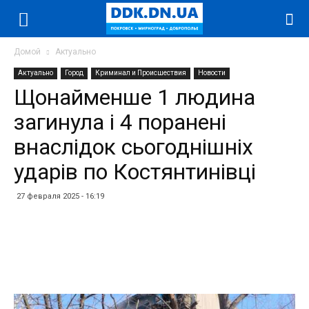
Домой
Актуально
Актуально
Город
Криминал и Происшествия
Новости
Щонайменше 1 людина
загинула і 4 поранені
внаслідок сьогоднішніх
ударів по Костянтинівці
27 февраля 2025 - 16:19
Facebook
Twitter
Telegram
WhatsApp
Vibe