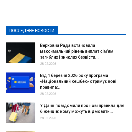
Видеосюжеты
Власть
Выборы - 2021
Выборы-2020
Город
Досуг
Е-декларації
Здоровье
Конкурсы
Криминал и Происшествия
Культура
Новости
Образование
Политическая реклама
Реклама
Слово - народу
Спорт
Твори добро
Фоторепортажи
ПОСЛЕДНИЕ НОВОСТИ
Подробнее
Верховна Рада встановила
максимальний рівень виплат сім’ям
загиблих і зниклих безвісти...
28.02.2026
Від 1 березня 2026 року програма
«Національний кешбек» отримує нові
правила:...
28.02.2026
У Данії повідомили про нові правила для
біженців: кому можуть відмовити...
28.02.2026