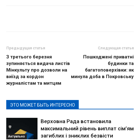
Предыдущая статья
Следующая статья
З третього березня
Пошкоджені приватні
зупиняється видача листів
будинки та
Мінкульту про дозволи на
багатоповерхівки: як
виїзд за кордон
минула доба в Покровську
журналістам та митцям
ЭТО МОЖЕТ БЫТЬ ИНТЕРЕСНО
Верховна Рада встановила
максимальний рівень виплат сім’ям
загиблих і зниклих безвісти
Актуально