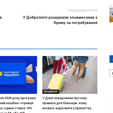
Следующая статья
а
У Добропіллі розшукали зловмисника з
Криму за пограбування
А
П
Д
Актуально
зня 2026 року програма
У Данії повідомили про нові
ний кешбек» отримує
правила для біженців: кому
ла: єдина ставка 10%
можуть відмовити у прихистку