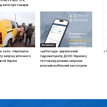
я на 5% або 15%,
д категорії товарів
Актуально
«
не село: «Укрпошта»
«цеПогода»: український
ту запуску аптечного
гідрометцентр ДСНС України у
всій Україні
тестовому режимі запускає
власний мобільний застосунок