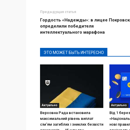
Предыдущая статья
Гордость «Надежды»: в лицее Покровск
определили победителя
интеллектуального марафона
ЭТО МОЖЕТ БЫТЬ ИНТЕРЕСНО
Актуально
Актуально
Верховна Рада встановила
Від 1 бере
максимальний рівень виплат
«Національ
сім’ям загиблих і зниклих безвісти
нові прави