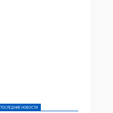
Featured
Актуально
Ваши права
Видеосюжеты
Власть
Выборы - 2021
Выборы-2020
Город
Досуг
Е-декларації
Здоровье
Конкурсы
Криминал и Происшествия
Культура
Новости
Образование
Политическая реклама
Реклама
Слово - народу
Спорт
Твори добро
Фоторепортажи
ПОСЛЕДНИЕ НОВОСТИ
Подробнее