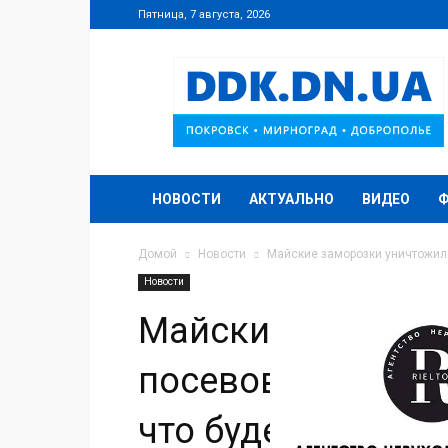
Пятница, 7 августа, 2026
DDK.DN.UA
НОВОСТИ
АКТУАЛЬНО
ВИДЕО
Домой
Новости
Майские заморозки уничтожили 
Новости
Майские замороз
посевов гречихи 
что будет с урож