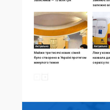
захисників — 15 млн грн
замінюєтьс
залежно ві
Актуально
Актуально
Майже три тисячі нових сімей
Ліки у кож
було створено в Україні протягом
назвала да
минулого тижня
сервісу по 