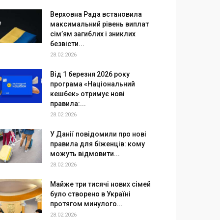
Верховна Рада встановила
максимальний рівень виплат
сім’ям загиблих і зниклих
безвісти...
28.02.2026
Від 1 березня 2026 року
програма «Національний
кешбек» отримує нові
правила:...
28.02.2026
У Данії повідомили про нові
правила для біженців: кому
можуть відмовити...
28.02.2026
Майже три тисячі нових сімей
було створено в Україні
протягом минулого...
28.02.2026