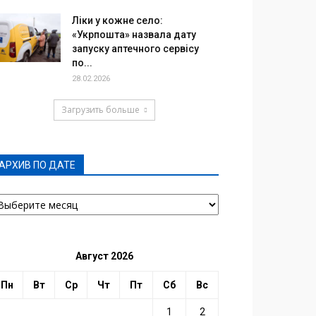
Ліки у кожне село:
«Укрпошта» назвала дату
запуску аптечного сервісу
по...
28.02.2026
Загрузить больше
АРХИВ ПО ДАТЕ
РХИВ
О
АТЕ
Август 2026
Пн
Вт
Ср
Чт
Пт
Сб
Вс
1
2