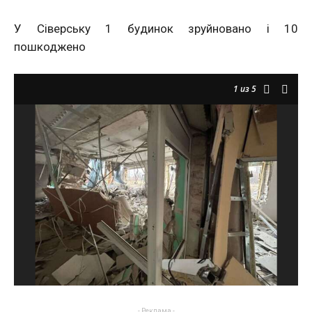
У Сіверську 1 будинок зруйновано і 10
пошкоджено
1
из 5
- Реклама -