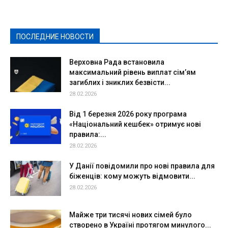
Здоровье
Конкурсы
Криминал и Происшествия
Культура
Новости
Образование
Политическая реклама
Реклама
Слово - народу
Спорт
Твори добро
Фоторепортажи
ПОСЛЕДНИЕ НОВОСТИ
Подробнее
Верховна Рада встановила
максимальний рівень виплат сім’ям
загиблих і зниклих безвісти...
28.02.2026
Від 1 березня 2026 року програма
«Національний кешбек» отримує нові
правила:...
28.02.2026
У Данії повідомили про нові правила для
біженців: кому можуть відмовити...
28.02.2026
Майже три тисячі нових сімей було
створено в Україні протягом минулого...