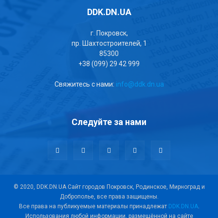
DDK.DN.UA
г. Покровск,
пр. Шахтостроителей, 1
85300
+38 (099) 29 42 999
Свяжитесь с нами:
info@ddk.dn.ua
Следуйте за нами
© 2020, DDK.DN.UA Сайт городов Покровск, Родинское, Мирноград и
Доброполье, все права защищены.
Все права на публикуемые материалы принадлежат
DDK.DN.UA
.
Использования любой информации, размещённой на сайте