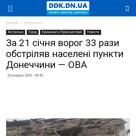
Домой
Актуально
Актуально
Город
Криминал и Происшествия
Новости
За 21 січня ворог 33 рази
обстріляв населені пункти
Донеччини — ОВА
22 января 2025 - 09:49
Facebook
Twitter
Telegram
WhatsApp
Vibe