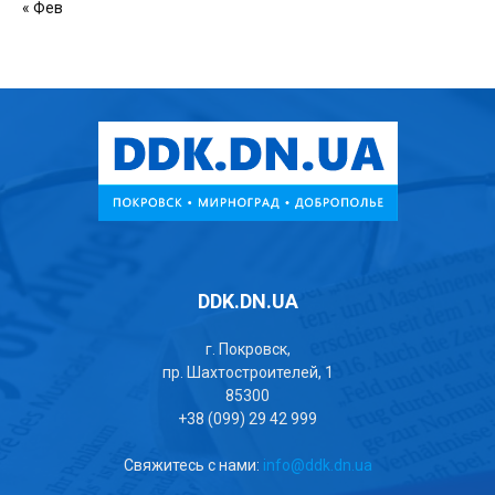
« Фев
DDK.DN.UA
г. Покровск,
пр. Шахтостроителей, 1
85300
+38 (099) 29 42 999
Свяжитесь с нами:
info@ddk.dn.ua