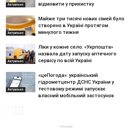
відмовити у прихистку
Актуально
Майже три тисячі нових сімей було
створено в Україні протягом
минулого тижня
Актуально
Ліки у кожне село: «Укрпошта»
назвала дату запуску аптечного
сервісу по всій Україні
Актуально
«цеПогода»: український
гідрометцентр ДСНС України у
тестовому режимі запускає
Актуально
власний мобільний застосунок
- Реклама -