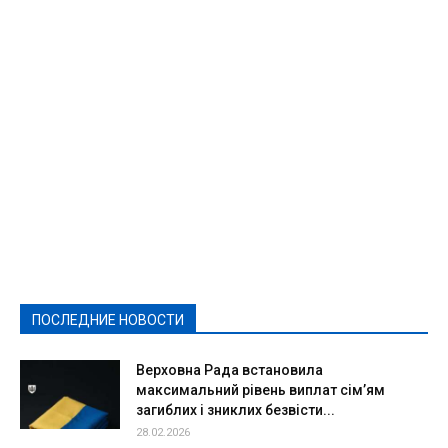
Featured
Актуально
Ваши права
Видеосюжеты
Власть
Выборы - 2021
Выборы-2020
Город
Досуг
Е-декларації
Здоровье
Конкурсы
Криминал и Происшествия
Культура
Новости
Образование
Политическая реклама
Реклама
Слово - народу
Спорт
Твори добро
Фоторепортажи
ПОСЛЕДНИЕ НОВОСТИ
Подробнее
Верховна Рада встановила
максимальний рівень виплат сім’ям
загиблих і зниклих безвісти...
28.02.2026