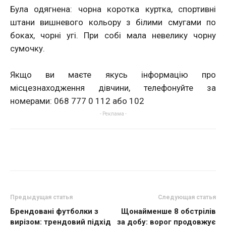
Була одягнена: чорна коротка куртка, спортивні
штани вишневого кольору з білими смугами по
боках, чорні угі. При собі мала невелику чорну
сумочку.
Якщо ви маєте якусь інформацію про
місцезнаходження дівчини, телефонуйте за
номерами: 068 777 0 112 або 102
- Реклама -
Предыдущая статья
Следующая статья
Брендовані футболки з
Щонайменше 8 обстрілів
вирізом: трендовий підхід
за добу: ворог продовжує