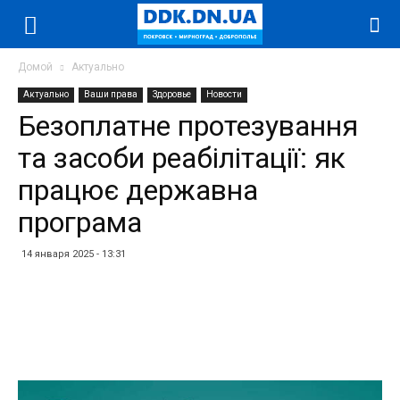
Домой
Актуально
Актуально
Ваши права
Здоровье
Новости
Безоплатне протезування
та засоби реабілітації: як
працює державна
програма
14 января 2025 - 13:31
Facebook
Twitter
Telegram
WhatsApp
Vibe