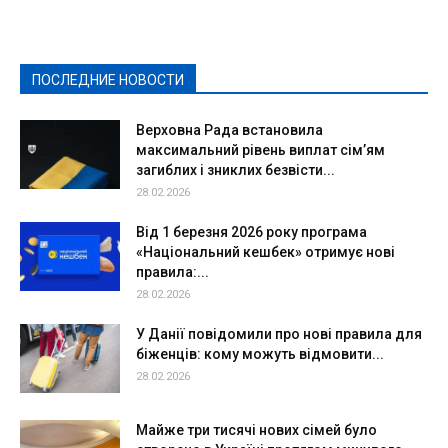
Здоровье
Конкурсы
Криминал и Происшествия
Культура
Новости
Образование
Политическая реклама
Реклама
Слово - народу
Спорт
Твори добро
Фоторепортажи
ПОСЛЕДНИЕ НОВОСТИ
Подробнее
Верховна Рада встановила
максимальний рівень виплат сім’ям
загиблих і зниклих безвісти...
28.02.2026
Від 1 березня 2026 року програма
«Національний кешбек» отримує нові
правила:...
28.02.2026
У Данії повідомили про нові правила для
біженців: кому можуть відмовити...
28.02.2026
Майже три тисячі нових сімей було