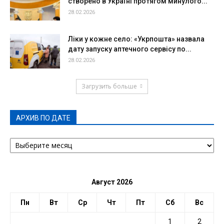
створено в Україні протягом минулого...
28.02.2026
Ліки у кожне село: «Укрпошта» назвала
дату запуску аптечного сервісу по...
28.02.2026
Загрузить больше
АРХИВ ПО ДАТЕ
АРХИВ
ПО
ДАТЕ
Август 2026
Пн
Вт
Ср
Чт
Пт
Сб
Вс
1
2