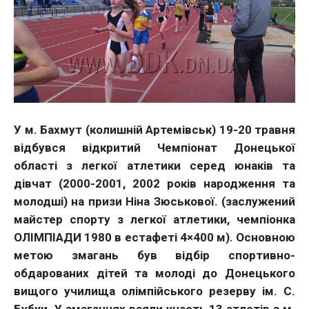
У м. Бахмут (колишній Артемівськ) 19-20 травня
відбувся відкритий Чемпіонат Донецької
області з легкої атлетики серед юнаків та
дівчат (2000-2001, 2002 років народження та
молодші) на призи Ніна Зюськової. (заслужений
майстер спорту з легкої атлетики, чемпіонка
ОЛІМПІАДИ 1980 в естафеті 4×400 м). Основною
метою змагань був відбір спортивно-
обдарованих дітей та молоді до Донецького
вищого училища олімпійського резерву ім. С.