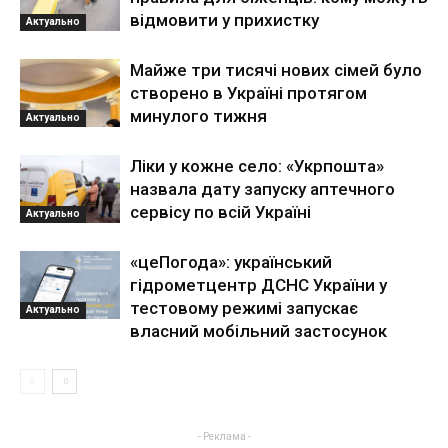
відмовити у прихистку
Актуально
Майже три тисячі нових сімей було
створено в Україні протягом
минулого тижня
Актуально
Ліки у кожне село: «Укрпошта»
назвала дату запуску аптечного
сервісу по всій Україні
Актуально
«цеПогода»: український
гідрометцентр ДСНС України у
тестовому режимі запускає
Актуально
власний мобільний застосунок
- Реклама -