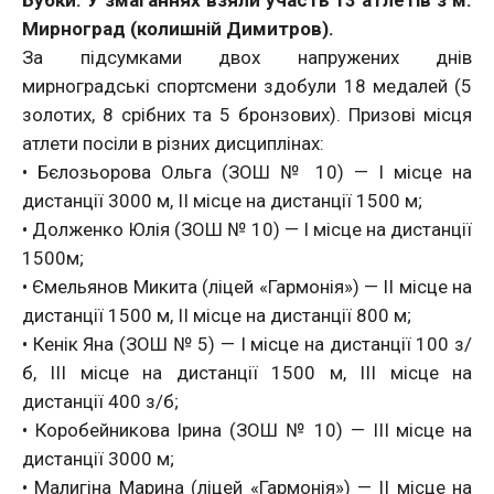
Бубки. У змаганнях взяли участь 13 атлетів з м.
Мирноград (колишній Димитров).
За підсумками двох напружених днів
мирноградські спортсмени здобули 18 медалей (5
золотих, 8 срібних та 5 бронзових). Призові місця
атлети посіли в різних дисциплінах:
• Бєлозьорова Ольга (ЗОШ № 10) — I місце на
дистанції 3000 м, II місце на дистанції 1500 м;
• Долженко Юлія (ЗОШ № 10) — I місце на дистанції
1500м;
• Ємельянов Микита (ліцей «Гармонія») — II місце на
дистанції 1500 м, II місце на дистанції 800 м;
• Кенік Яна (ЗОШ № 5) — I місце на дистанції 100 з/
б, III місце на дистанції 1500 м, III місце на
дистанції 400 з/б;
• Коробейникова Ірина (ЗОШ № 10) — III місце на
дистанції 3000 м;
• Малигіна Марина (ліцей «Гармонія») — II місце на