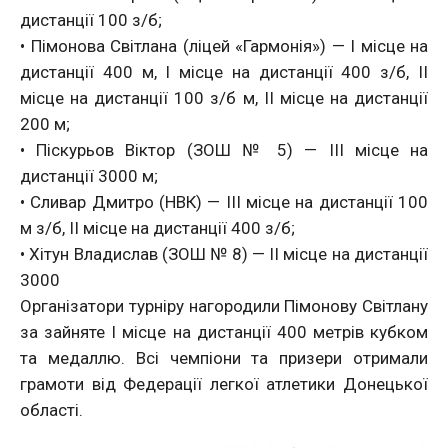
дистанції 100 з/б;
• Пімонова Світлана (ліцей «Гармонія») — I місце на
дистанції 400 м, I місце на дистанції 400 з/б, II
місце на дистанції 100 з/б м, II місце на дистанції
200 м;
• Піскурьов Віктор (ЗОШ № 5) — III місце на
дистанції 3000 м;
• Сливар Дмитро (НВК) — III місце на дистанції 100
м з/б, II місце на дистанції 400 з/б;
• Хітун Владислав (ЗОШ № 8) — II місце на дистанції
3000
Організатори турніру нагородили Пімонову Світлану
за зайняте I місце на дистанції 400 метрів кубком
та медаллю. Всі чемпіони та призери отримали
грамоти від Федерації легкої атлетики Донецької
області.