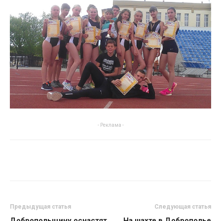
- Реклама -
Предыдущая статья
Следующая статья
Добропольщину оснастят
На шахте в Доброполье