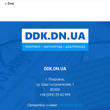
« Фев
DDK.DN.UA
г. Покровск,
пр. Шахтостроителей, 1
85300
+38 (099) 29 42 999
Свяжитесь с нами:
info@ddk.dn.ua