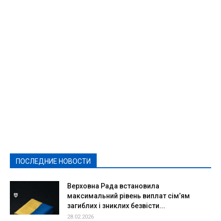
Featured
Актуально
Ваши права
Видеосюжеты
Власть
Выборы - 2021
Выборы-2020
Город
Досуг
Е-декларації
Здоровье
Конкурсы
Криминал и Происшествия
Культура
Новости
Образование
Политическая реклама
Реклама
Слово - народу
Спорт
Твори добро
Фоторепортажи
ПОСЛЕДНИЕ НОВОСТИ
Подробнее
Верховна Рада встановила
максимальний рівень виплат сім’ям
загиблих і зниклих безвісти...
28.02.2026