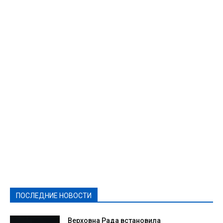
Featured
Актуально
Ваши права
Видеосюжеты
Власть
Выборы - 2021
Выборы-2020
Город
Досуг
Е-декларації
Здоровье
Конкурсы
Криминал и Происшествия
Культура
Новости
Образование
Политическая реклама
Реклама
Слово - народу
Спорт
Твори добро
Фоторепортажи
ПОСЛЕДНИЕ НОВОСТИ
Подробнее
Верховна Рада встановила