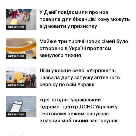
У Данії повідомили про нові
правила для біженців: кому можуть
відмовити у прихистку
Актуально
Майже три тисячі нових сімей було
створено в Україні протягом
минулого тижня
Актуально
Ліки у кожне село: «Укрпошта»
назвала дату запуску аптечного
сервісу по всій Україні
Актуально
«цеПогода»: український
гідрометцентр ДСНС України у
тестовому режимі запускає
Актуально
власний мобільний застосунок