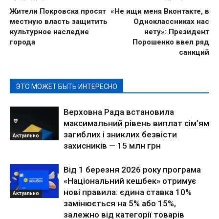
Жители Покровска просят
«Не ищи меня Вконтакте, в
местную власть защитить
Одноклассниках нас
культурное наследие
нету»: Президент
города
Порошенко ввел ряд
санкций
ЭТО МОЖЕТ БЫТЬ ИНТЕРЕСНО
Верховна Рада встановила
максимальний рівень виплат сім’ям
загиблих і зниклих безвісти
Актуально
захисників — 15 млн грн
Від 1 березня 2026 року програма
«Національний кешбек» отримує
нові правила: єдина ставка 10%
Актуально
замінюється на 5% або 15%,
залежно від категорії товарів