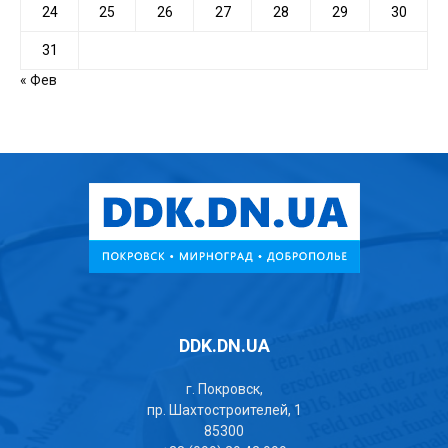
24
25
26
27
28
29
30
31
« Фев
DDK.DN.UA
г. Покровск,
пр. Шахтостроителей, 1
85300