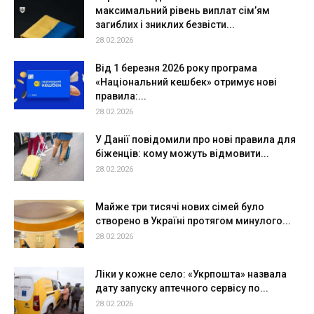
максимальний рівень виплат сім’ям
загиблих і зниклих безвісти...
28.02.2026
Від 1 березня 2026 року програма
«Національний кешбек» отримує нові
правила:...
28.02.2026
У Данії повідомили про нові правила для
біженців: кому можуть відмовити...
28.02.2026
Майже три тисячі нових сімей було
створено в Україні протягом минулого...
28.02.2026
Ліки у кожне село: «Укрпошта» назвала
дату запуску аптечного сервісу по...
28.02.2026