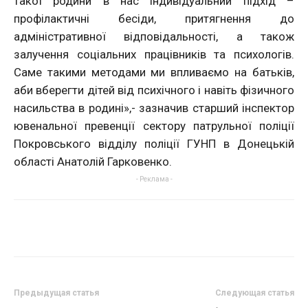
такої родини в нас індивідуальний підхід –
профілактичні бесіди, притягнення до
адміністративної відповідальності, а також
залучення соціальних працівників та психологів.
Саме такими методами ми впливаємо на батьків,
аби вберегти дітей від психічного і навіть фізичного
насильства в родині»,- зазначив старший інспектор
ювенальної превенції сектору патрульної поліції
Покровського відділу поліції ГУНП в Донецькій
області Анатолій Гарковенко.
- Реклама -
Предыдущая статья
Следующая статья