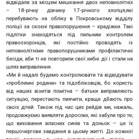
відвідали за місцем мешкання двох неповнолітніх
– 18-річну дівчину 17-річного хлопця,які
перебувають на обліку в Покровському відділу
поліції за скоєні правопорушення – крадіжки. Такі
підлітки знаходяться під пильним контролем
правоохоронців, які постійно проводять із
неповнолітніми правопорушниками профілактичні
бесіди, аби ті не повторили свої хибні дії і стали на
шлях виправлення.
«Ми й надалі будемо контролювати та відвідувати
«проблемні родини» та підобліковців, бо користь
від наших візитів помітна – батьки виправляють
ситуацію, перестають пиячити, краще дбають про
своїх дітей. Також під час цих рейдів ми, нажаль,
продовжуємо виявляти дорослих, які забули про те,
що виховання власних синів та доньок – це їх
першочергове завдання в цьому житті. До кожної