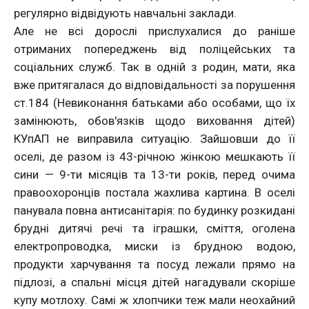
регулярно відвідують навчальні заклади.
Але не всі дорослі прислухалися до раніше
отриманих попереджень від поліцейських та
соціальних служб. Так в одній з родин, мати, яка
вже притягалася до відповідальності за порушення
ст.184 (Невиконання батьками або особами, що їх
замінюють, обов'язків щодо виховання дітей)
КУпАП не виправила ситуацію. Зайшовши до її
оселі, де разом із 43-річною жінкою мешкають її
сини — 9-ти місяців та 13-ти років, перед очима
правоохоронців постала жахлива картина. В оселі
панувала повна антисанітарія: по будинку розкидані
брудні дитячі речі та іграшки, сміття, оголена
електропроводка, миски із брудною водою,
продукти харчування та посуд лежали прямо на
підлозі, а спальні місця дітей нагадували скоріше
купу мотлоху. Самі ж хлопчики теж мали неохайний