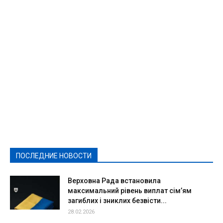
Featured
Актуально
Ваши права
Видеосюжеты
Власть
Выборы - 2021
Выборы-2020
Город
Досуг
Е-декларації
Здоровье
Конкурсы
Криминал и Происшествия
Культура
Новости
Образование
Политическая реклама
Реклама
Слово - народу
Спорт
Твори добро
Фоторепортажи
ПОСЛЕДНИЕ НОВОСТИ
Подробнее
Верховна Рада встановила
максимальний рівень виплат сім’ям
загиблих і зниклих безвісти...
28.02.2026