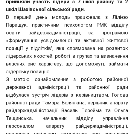
прийняли участь лідери з 7 шкіл району та 2
шкіл Шахівської сільської ради.
В перший день молодь працювала з Лілією
Паращук, практичним психологом РМК відділу
освіти райдержадміністрації, за програмою
«Формування усвідомленої та активної життєвої
позиції у підлітків", яка спрямована на розвиток
лідерських якостей, роботі в групах та визначення
власних рис характеру, що допоможуть займати
лідерську позицію.
З метою ознайомлення з роботою районної
державної адміністрації та районної ради
відбулася зустріч лідерів з керівництвом. Голова
районної ради Тамара Бєлянкіна, керівник апарату
райдержадміністрації Василь Перейма та Ольга
Тещинська, начальник відділу управління
персоналом апарату райдержадміністрації,
розповіли шкільним активістам про специфіку