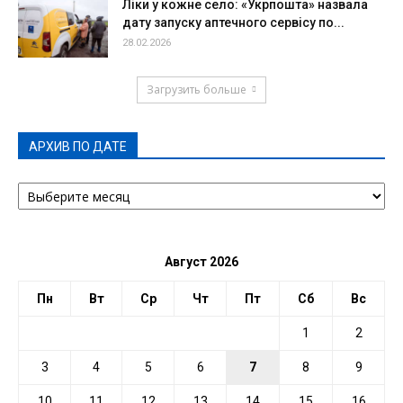
Ліки у кожне село: «Укрпошта» назвала
дату запуску аптечного сервісу по...
28.02.2026
Загрузить больше
АРХИВ ПО ДАТЕ
АРХИВ
ПО
ДАТЕ
Август 2026
Пн
Вт
Ср
Чт
Пт
Сб
Вс
1
2
3
4
5
6
7
8
9
10
11
12
13
14
15
16