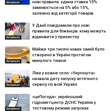
нові правила: єдина ставка 10%
Актуально
замінюється на 5% або 15%,
залежно від категорії товарів
У Данії повідомили про нові
правила для біженців: кому можуть
відмовити у прихистку
Актуально
Майже три тисячі нових сімей було
створено в Україні протягом
минулого тижня
Актуально
Ліки у кожне село: «Укрпошта»
назвала дату запуску аптечного
сервісу по всій Україні
Актуально
«цеПогода»: український
гідрометцентр ДСНС України у
тестовому режимі запускає
Актуально