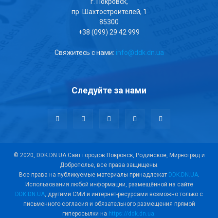
г. Покровск,
пр. Шахтостроителей, 1
85300
+38 (099) 29 42 999
Свяжитесь с нами:
info@ddk.dn.ua
Следуйте за нами
© 2020, DDK.DN.UA Сайт городов Покровск, Родинское, Мирноград и
Доброполье, все права защищены.
Все права на публикуемые материалы принадлежат
DDK.DN.UA
.
Использования любой информации, размещённой на сайте
DDK.DN.UA
, другими СМИ и интернет-ресурсами возможно только с
письменного согласия и обязательного размещения прямой
гиперссылки на
https://ddk.dn.ua
.