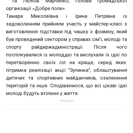
та Любов Марченко, голова громадської
організації «Добре поле».
Тамара Миколаївна і Ірина Петрівна із
задоволенням прийняли участь у майстер-класі з
виготовлення підставки під чашку з фоаміну, який
був проведений сектором у справах сім’ї, молоді та
спорту райдержадміністрації. Після чого
поспілкувалися із молоддю та вислухали їх ідеї по
перетворенню своїх сіл на краще, серед яких:
пітримка реалізації акції "Зупинка", облаштування
дитячих та спортивних майданчиків, озеленення
територій та інше. Сподіваємося, що всі цікаві їдеї
молоді будуть втіленні у життя.
- Реклама -