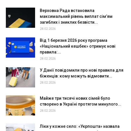
Верховна Рада встановила
максимальний рівень виплат сім’ям
загиблих і зниклих безвісти...
28.02.2026
Від 1 березня 2026 року програма
«Національний кешбек» отримує нові
правила:...
28.02.2026
У Данії повідомили про нові правила для
біженців: кому можуть відмовити...
28.02.2026
Майже три тисячі нових сімей було
створено в Україні протягом минулого...
28.02.2026
Ліки у кожне село: «Укрпошта» назвала