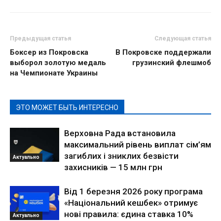
Предыдущая статья
Следующая статья
Боксер из Покровска
В Покровске поддержали
выборол золотую медаль
грузинский флешмоб
на Чемпионате Украины
ЭТО МОЖЕТ БЫТЬ ИНТЕРЕСНО
Верховна Рада встановила
максимальний рівень виплат сім’ям
загиблих і зниклих безвісти
Актуально
захисників — 15 млн грн
Від 1 березня 2026 року програма
«Національний кешбек» отримує
нові правила: єдина ставка 10%
Актуально