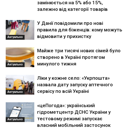
замінюється на 5% або 15%,
залежно від категорії товарів
У Данії повідомили про нові
правила для біженців: кому можуть
відмовити у прихистку
Актуально
Майже три тисячі нових сімей було
створено в Україні протягом
минулого тижня
Актуально
Ліки у кожне село: «Укрпошта»
назвала дату запуску аптечного
сервісу по всій Україні
Актуально
«цеПогода»: український
гідрометцентр ДСНС України у
тестовому режимі запускає
Актуально
власний мобільний застосунок