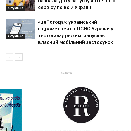
назвала дату запуску аптечного
сервісу по всій Україні
Актуально
«цеПогода»: український
гідрометцентр ДСНС України у
тестовому режимі запускає
Актуально
власний мобільний застосунок
- Реклама -