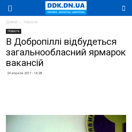
Домой
Новости
Новости
В Добропіллі відбудеться
загальнообласний ярмарок
вакансій
24 апреля 2017 - 14:28
Facebook
Twitter
Telegram
WhatsApp
Vibe