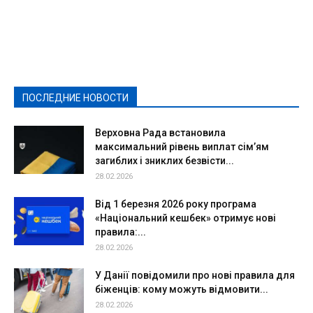
Featured
Актуально
Ваши права
Видеосюжеты
Власть
Выборы - 2021
Выборы-2020
Город
Досуг
Е-декларації
Здоровье
Конкурсы
Криминал и Происшествия
Культура
Новости
Образование
Политическая реклама
Реклама
Слово - народу
Спорт
Твори добро
Фоторепортажи
ПОСЛЕДНИЕ НОВОСТИ
Подробнее
Верховна Рада встановила
максимальний рівень виплат сім’ям
загиблих і зниклих безвісти...
28.02.2026
Від 1 березня 2026 року програма
«Національний кешбек» отримує нові
правила:...
28.02.2026
У Данії повідомили про нові правила для
біженців: кому можуть відмовити...
28.02.2026