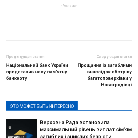
- Реклама -
Предыдущая статья
Следующая статья
Національний банк України
Прощання із загиблими
представив нову пам’ятну
внаслідок обстрілу
банкноту
багатоповерхівки у
Новогродівці
ЭТО МОЖЕТ БЫТЬ ИНТЕРЕСНО
Верховна Рада встановила
максимальний рівень виплат сім’ям
загиблих і зниклих безвісти
Актуально