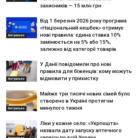
захисників — 15 млн грн
Від 1 березня 2026 року програма
«Національний кешбек» отримує
нові правила: єдина ставка 10%
Актуально
замінюється на 5% або 15%,
залежно від категорії товарів
У Данії повідомили про нові
правила для біженців: кому можуть
відмовити у прихистку
Актуально
Майже три тисячі нових сімей було
створено в Україні протягом
минулого тижня
Актуально
Ліки у кожне село: «Укрпошта»
назвала дату запуску аптечного
сервісу по всій Україні
Актуально