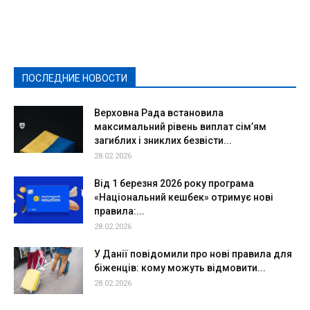
Видеосюжеты
Власть
Выборы - 2021
Выборы-2020
Город
Досуг
Е-декларації
Здоровье
Конкурсы
Криминал и Происшествия
Культура
Новости
Образование
Политическая реклама
Реклама
Слово - народу
Спорт
Твори добро
Фоторепортажи
ПОСЛЕДНИЕ НОВОСТИ
Подробнее
Верховна Рада встановила
максимальний рівень виплат сім’ям
загиблих і зниклих безвісти...
28.02.2026
Від 1 березня 2026 року програма
«Національний кешбек» отримує нові
правила:...
28.02.2026
У Данії повідомили про нові правила для
біженців: кому можуть відмовити...
28.02.2026