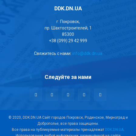
DDK.DN.UA
г. Покровск,
пр. Шахтостроителей, 1
85300
+38 (099) 29 42 999
Свяжитесь с нами:
info@ddk.dn.ua
Следуйте за нами
© 2020, DDK.DN.UA Сайт городов Покровск, Родинское, Мирноград и
Доброполье, все права защищены.
Все права на публикуемые материалы принадлежат
DDK.DN.UA
.
Использования любой информации, размещённой на сайте