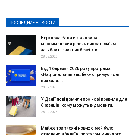
Здоровье
Конкурсы
Криминал и Происшествия
Культура
Новости
Образование
Политическая реклама
Реклама
Слово - народу
Спорт
Твори добро
Фоторепортажи
ПОСЛЕДНИЕ НОВОСТИ
Подробнее
Верховна Рада встановила
максимальний рівень виплат сім’ям
загиблих і зниклих безвісти...
28.02.2026
Від 1 березня 2026 року програма
«Національний кешбек» отримує нові
правила:...
28.02.2026
У Данії повідомили про нові правила для
біженців: кому можуть відмовити...
28.02.2026
Майже три тисячі нових сімей було
створено в Україні протягом минулого...