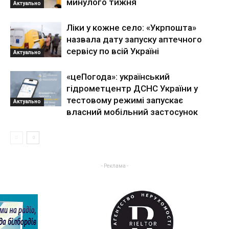
минулого тижня
Актуально
Ліки у кожне село: «Укрпошта»
назвала дату запуску аптечного
сервісу по всій Україні
Актуально
«цеПогода»: український
гідрометцентр ДСНС України у
тестовому режимі запускає
Актуально
власний мобільний застосунок
- Реклама -