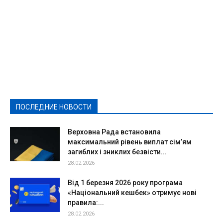
Featured
Актуально
Ваши права
Видеосюжеты
Власть
Выборы - 2021
Выборы-2020
Город
Досуг
Е-декларації
Здоровье
Конкурсы
Криминал и Происшествия
Культура
Новости
Образование
Политическая реклама
Реклама
Слово - народу
Спорт
Твори добро
Фоторепортажи
ПОСЛЕДНИЕ НОВОСТИ
Подробнее
Верховна Рада встановила
максимальний рівень виплат сім’ям
загиблих і зниклих безвісти...
28.02.2026
Від 1 березня 2026 року програма
«Національний кешбек» отримує нові
правила:...
28.02.2026