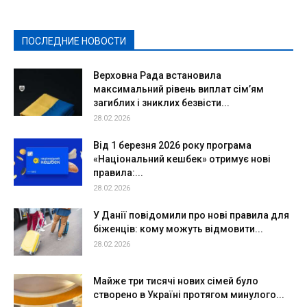
Культура
Новости
Образование
Политическая реклама
Реклама
Слово - народу
Спорт
Твори добро
Фоторепортажи
ПОСЛЕДНИЕ НОВОСТИ
Подробнее
Верховна Рада встановила
максимальний рівень виплат сім’ям
загиблих і зниклих безвісти...
28.02.2026
Від 1 березня 2026 року програма
«Національний кешбек» отримує нові
правила:...
28.02.2026
У Данії повідомили про нові правила для
біженців: кому можуть відмовити...
28.02.2026
Майже три тисячі нових сімей було
створено в Україні протягом минулого...