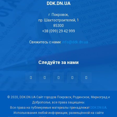
DDK.DN.UA
г. Покровск,
пр. Шахтостроителей, 1
85300
+38 (099) 29 42 999
Свяжитесь с нами:
info@ddk.dn.ua
Следуйте за нами
© 2020, DDK.DN.UA Сайт городов Покровск, Родинское, Мирноград и
Доброполье, все права защищены.
Все права на публикуемые материалы принадлежат
DDK.DN.UA
.
Использования любой информации, размещённой на сайте