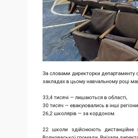
За словами директорки департаменту о
закладах в цьому навчальному році май
33,4 тисячі — лишаються в області,
30 тисяч — евакуювались в інші регіони
26,2 школярів — за кордоном.
22 школи здійснюють дистанційне н
Волноваської громади. Виїхали директор