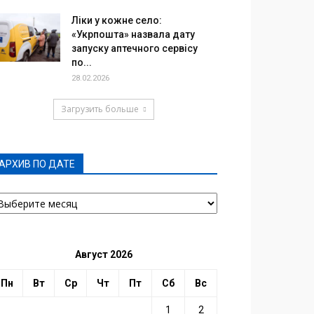
Ліки у кожне село:
«Укрпошта» назвала дату
запуску аптечного сервісу
по...
28.02.2026
Загрузить больше
АРХИВ ПО ДАТЕ
РХИВ
О
АТЕ
Август 2026
Пн
Вт
Ср
Чт
Пт
Сб
Вс
1
2