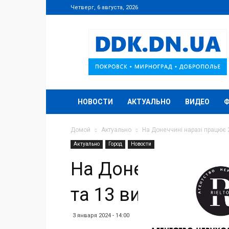
Четверг, 6 августа, 2026
DDK.DN.UA
НОВОСТИ
АКТУАЛЬНО
ВИДЕО
Домой
Актуально
На Донеччині наразі працює 
Актуально
Город
Новости
На Донеччині нар
та 13 вишів
3 января 2024 - 14:00