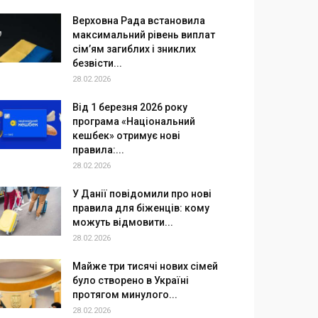
Верховна Рада встановила
максимальний рівень виплат
сім’ям загиблих і зниклих
безвісти...
28.02.2026
Від 1 березня 2026 року
програма «Національний
кешбек» отримує нові
правила:...
28.02.2026
У Данії повідомили про нові
правила для біженців: кому
можуть відмовити...
28.02.2026
Майже три тисячі нових сімей
було створено в Україні
протягом минулого...
28.02.2026