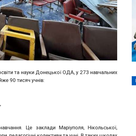
світи та науки Донецької ОДА, у 273 навчальних
же 90 тисяч учнів:
,
авчання. Це заклади Маріуполя, Нікольської,
и, педагогічні колективи та учні. В таких школах