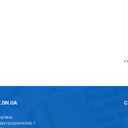
«
.DN.UA
С
окровск,
Шахтостроителей, 1