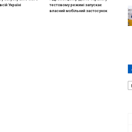
всій Україні
тестовому режимі запускає
власний мобільний застосунок
А
П
Д