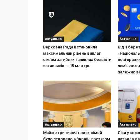
Актуально
Актуально
Верховна Рада встановила
Від 1 бере
максимальний рівень виплат
«Національ
сім’ям загиблих і зниклих безвісти
нові прави
захисників — 15 млн грн
замінюєтьс
залежно ві
Актуально
Актуально
Майже три тисячі нових сімей
Ліки у кож
було створено в Україні протягом
назвала да