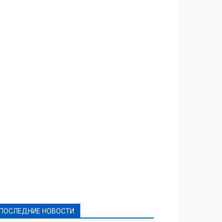
Featured
Актуально
Ваши права
Видеосюжеты
Власть
Выборы - 2021
Выборы-2020
Город
Досуг
Е-декларації
Здоровье
Конкурсы
Криминал и Происшествия
Культура
Новости
Образование
Политическая реклама
Реклама
Слово - народу
Спорт
Твори добро
Фоторепортажи
ПОСЛЕДНИЕ НОВОСТИ
Подробнее