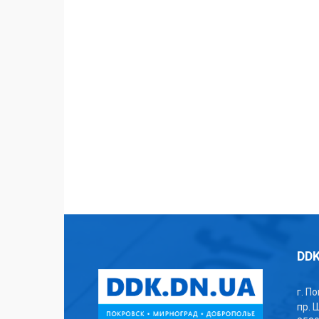
DDK
г. П
пр. 