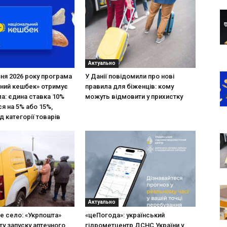
Актуально
зня 2026 року програма
У Данії повідомили про нові
ний кешбек» отримує
правила для біженців: кому
ла: єдина ставка 10%
можуть відмовити у прихистку
я на 5% або 15%,
д категорії товарів
Актуально
не село: «Укрпошта»
«цеПогода»: український
ту запуску аптечного
гідрометцентр ДСНС України у