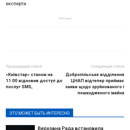
експерти.
- Реклама -
Предыдущая статья
Следующая статья
«Київстар» станом на
Добропільське відділення
11:00 відновив доступ до
ЦНАП відтепер приймає
послуг SMS,
заяви щодо зруйнованого і
пошкодженого майна
ЭТО МОЖЕТ БЫТЬ ИНТЕРЕСНО
Верховна Рада встановила