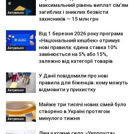
максимальний рівень виплат сім’ям
загиблих і зниклих безвісти
Актуально
захисників — 15 млн грн
Від 1 березня 2026 року програма
«Національний кешбек» отримує
нові правила: єдина ставка 10%
Актуально
замінюється на 5% або 15%,
залежно від категорії товарів
У Данії повідомили про нові
правила для біженців: кому можуть
відмовити у прихистку
Актуально
Майже три тисячі нових сімей було
створено в Україні протягом
минулого тижня
Актуально
Ліки у кожне село: «Укрпошта»