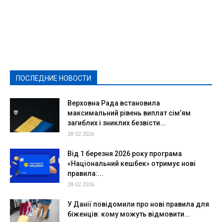
Featured
Актуально
Ваши права
Видеосюжеты
Власть
Выборы - 2021
Выборы-2020
Город
Досуг
Е-декларації
Здоровье
Конкурсы
Криминал и Происшествия
Культура
Новости
Образование
Политическая реклама
Реклама
Слово - народу
Спорт
Твори добро
Фоторепортажи
ПОСЛЕДНИЕ НОВОСТИ
Подробнее
Верховна Рада встановила
максимальний рівень виплат сім’ям
загиблих і зниклих безвісти...
28.02.2026
Від 1 березня 2026 року програма
«Національний кешбек» отримує нові
правила:...
28.02.2026
У Данії повідомили про нові правила для
біженців: кому можуть відмовити...