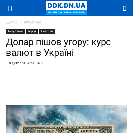
Домой
Актуально
Актуально
Город
Новости
Долар пішов угору: курс
валют в Україні
18 декабря 2023 - 16:00
Facebook
Twitter
Telegram
WhatsApp
Vibe