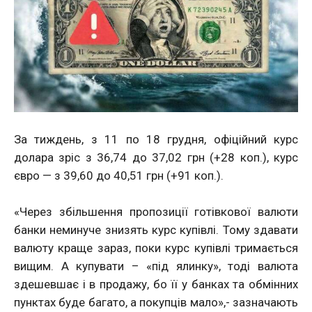
За тиждень, з 11 по 18 грудня, офіційний курс
долара зріс з 36,74 до 37,02 грн (+28 коп.), курс
євро — з 39,60 до 40,51 грн (+91 коп.).
«Через збільшення пропозиції готівкової валюти
банки неминуче знизять курс купівлі. Тому здавати
валюту краще зараз, поки курс купівлі тримається
вищим. А купувати – «під ялинку», тоді валюта
здешевшає і в продажу, бо її у банках та обмінних
пунктах буде багато, а покупців мало»,- зазначають