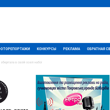
ФОТОРЕПОРТАЖИ
КОНКУРСЫ
РЕКЛАМА
ОБРАТНАЯ С
зберігала в своїй оселі набої
гала в своїй оселі