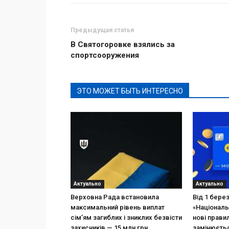
Предыдущая статья
В Святогоровке взялись за
спортсооружения
ЭТО МОЖЕТ БЫТЬ ИНТЕРЕСНО
Актуально
Актуально
Верховна Рада встановила
Від 1 бере
максимальний рівень виплат
«Національ
сім’ям загиблих і зниклих безвісти
нові прави
захисників — 15 млн грн
замінюєтьс