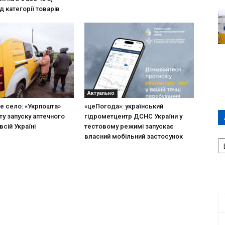
д категорії товарів
Актуально
не село: «Укрпошта»
«цеПогода»: український
ту запуску аптечного
гідрометцентр ДСНС України у
всій Україні
тестовому режимі запускає
А
власний мобільний застосунок
П
Д