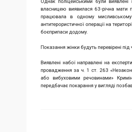
Однак поліцейськими були виявлені н
власницею виявилася 63-річна мати 
працювала в одному мисливському 
антитерористичної операції на територі
боєприпаси додому.
Показання жінки будуть перевірені під
Виявлені набої направлені на експерти
провадження за ч. 1 ст. 263 «Незако
або вибуховими речовинами» Криміна
передбачає покарання у вигляді позбав
Поделиться