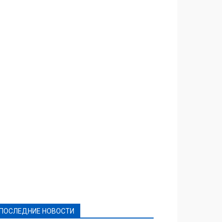
Featured
Актуально
Ваши права
Видеосюжеты
Власть
Выборы - 2021
Выборы-2020
Город
Досуг
Е-декларації
Здоровье
Конкурсы
Криминал и Происшествия
Культура
Новости
Образование
Политическая реклама
Реклама
Слово - народу
Спорт
Твори добро
Фоторепортажи
ПОСЛЕДНИЕ НОВОСТИ
Подробнее