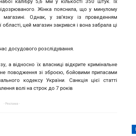
абої калібру 5,6 мм у кількості 350 штук. Їх
підозрюваного. Жінка пояснила, що у минулому
магазині. Однак, у зв’язку із проведенням
ї області, цей магазин закрився і вона забрала ці
 час досудового розслідування.
зу, а відносно їх власниці відкрите кримінальне
нне поводження зі зброєю, бойовими припасами
льного кодексу України. Санкція цієї статті
лення волі на строк до 7 років
- Реклама -