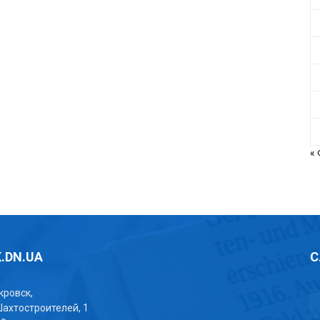
«
.DN.UA
С
окровск,
Шахтостроителей, 1