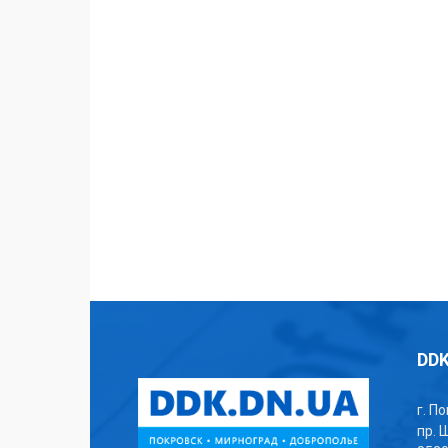
DDK
г. П
пр. 