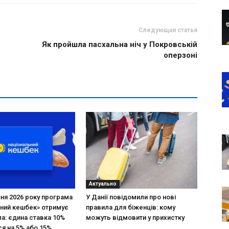
Следующая статья
Як пройшла пасхальна ніч у Покровській
оперзоні
Актуально
зня 2026 року програма
У Данії повідомили про нові
ний кешбек» отримує
правила для біженців: кому
ла: єдина ставка 10%
можуть відмовити у прихистку
я на 5% або 15%,