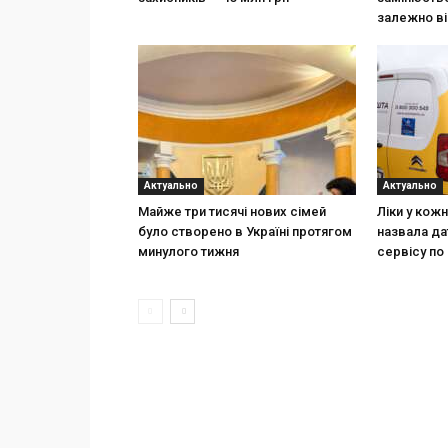
залежно ві
Актуально
Актуально
Майже три тисячі нових сімей
Ліки у кож
було створено в Україні протягом
назвала да
минулого тижня
сервісу по 