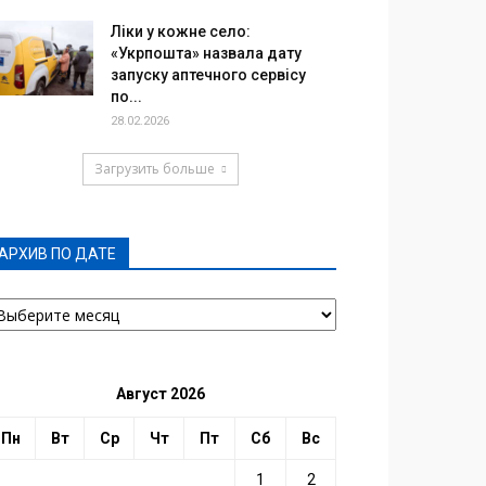
Ліки у кожне село:
«Укрпошта» назвала дату
запуску аптечного сервісу
по...
28.02.2026
Загрузить больше
АРХИВ ПО ДАТЕ
РХИВ
О
АТЕ
Август 2026
Пн
Вт
Ср
Чт
Пт
Сб
Вс
1
2