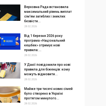
Верховна Рада встановила
максимальний рівень виплат
сім’ям загиблих і зниклих
безвісти...
28.02.2026
Від 1 березня 2026 року
програма «Національний
кешбек» отримує нові
правила:...
28.02.2026
У Данії повідомили про нові
правила для біженців: кому
можуть відмовити...
28.02.2026
Майже три тисячі нових сімей
було створено в Україні
протягом минулого...
28.02.2026