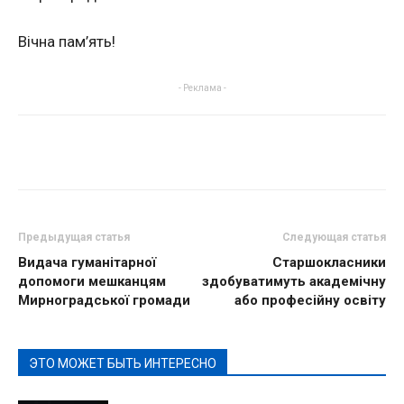
Вічна пам’ять!
- Реклама -
Предыдущая статья
Следующая статья
Видача гуманітарної
Старшокласники
допомоги мешканцям
здобуватимуть академічну
Мирноградської громади
або професійну освіту
ЭТО МОЖЕТ БЫТЬ ИНТЕРЕСНО