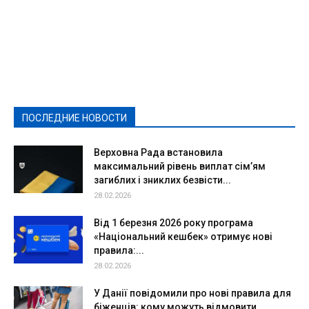
Featured
Актуально
Ваши права
Видеосюжеты
Власть
Выборы - 2021
Выборы-2020
Город
Досуг
Е-декларації
Здоровье
Конкурсы
Криминал и Происшествия
Культура
Новости
Образование
Политическая реклама
Реклама
Слово - народу
Спорт
Твори добро
Фоторепортажи
ПОСЛЕДНИЕ НОВОСТИ
Подробнее
Верховна Рада встановила
максимальний рівень виплат сім’ям
загиблих і зниклих безвісти...
28.02.2026
Від 1 березня 2026 року програма
«Національний кешбек» отримує нові
правила:...
28.02.2026
У Данії повідомили про нові правила для
біженців: кому можуть відмовити...