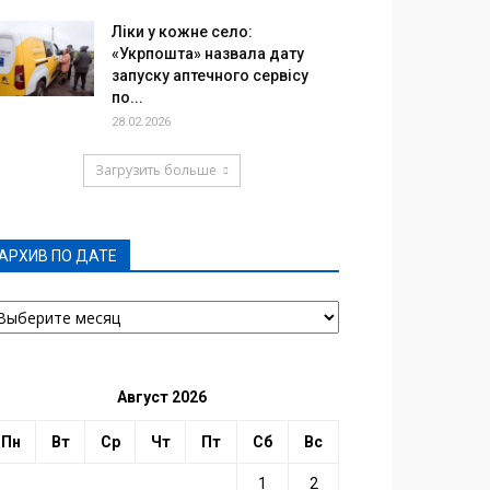
Ліки у кожне село:
«Укрпошта» назвала дату
запуску аптечного сервісу
по...
28.02.2026
Загрузить больше
АРХИВ ПО ДАТЕ
РХИВ
О
АТЕ
Август 2026
Пн
Вт
Ср
Чт
Пт
Сб
Вс
1
2