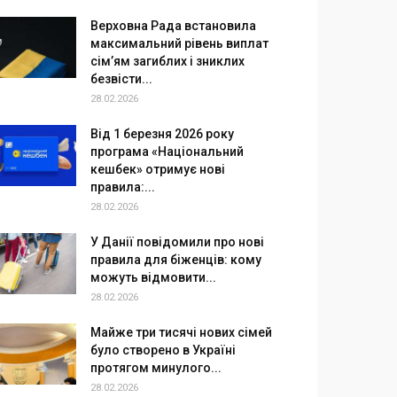
Верховна Рада встановила
максимальний рівень виплат
сім’ям загиблих і зниклих
безвісти...
28.02.2026
Від 1 березня 2026 року
програма «Національний
кешбек» отримує нові
правила:...
28.02.2026
У Данії повідомили про нові
правила для біженців: кому
можуть відмовити...
28.02.2026
Майже три тисячі нових сімей
було створено в Україні
протягом минулого...
28.02.2026