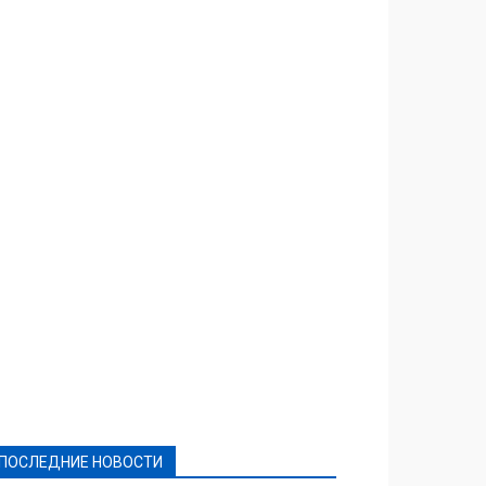
Featured
Актуально
Ваши права
Видеосюжеты
Власть
Выборы - 2021
Выборы-2020
Город
Досуг
Е-декларації
Здоровье
Конкурсы
Криминал и Происшествия
Культура
Новости
Образование
Политическая реклама
Реклама
Слово - народу
Спорт
Твори добро
Фоторепортажи
ПОСЛЕДНИЕ НОВОСТИ
Подробнее