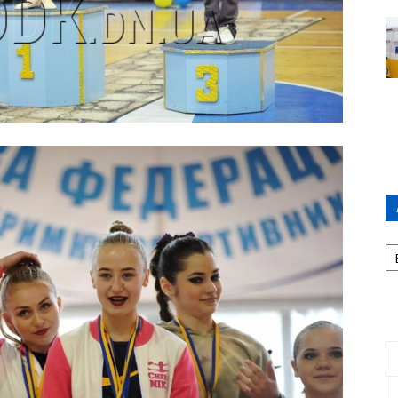
А
П
Д