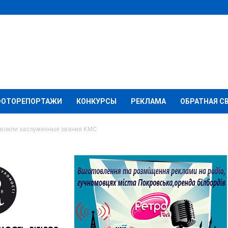
ФОТОРЕПОРТАЖИ
КОНКУРСЫ
РЕКЛАМА
ОБРАТНАЯ С
своили заслуженные звания КМС
тсменам присвоили
ния КМС