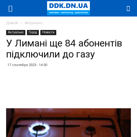
Домой
Актуально
Актуально
Город
Новости
У Лимані ще 84 абонентів
підключили до газу
17 сентября 2023 - 14:00
Facebook
Twitter
Telegram
WhatsApp
Vibe