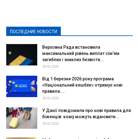
Видеосюжеты
Власть
Выборы - 2021
Выборы-2020
Город
Досуг
Е-декларації
Здоровье
Конкурсы
Криминал и Происшествия
Культура
Новости
Образование
Политическая реклама
Реклама
Слово - народу
Спорт
Твори добро
Фоторепортажи
ПОСЛЕДНИЕ НОВОСТИ
Подробнее
Верховна Рада встановила
максимальний рівень виплат сім’ям
загиблих і зниклих безвісти...
28.02.2026
Від 1 березня 2026 року програма
«Національний кешбек» отримує нові
правила:...
28.02.2026
У Данії повідомили про нові правила для
біженців: кому можуть відмовити...
28.02.2026