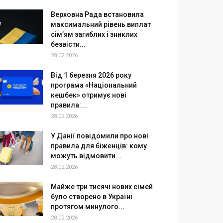
Верховна Рада встановила
максимальний рівень виплат
сім’ям загиблих і зниклих
безвісти...
28.02.2026
Від 1 березня 2026 року
програма «Національний
кешбек» отримує нові
правила:...
28.02.2026
У Данії повідомили про нові
правила для біженців: кому
можуть відмовити...
28.02.2026
Майже три тисячі нових сімей
було створено в Україні
протягом минулого...
28.02.2026