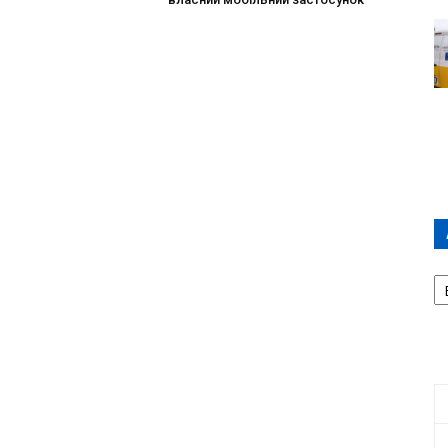
А
П
Д