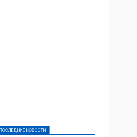
Featured
Актуально
Ваши права
Видеосюжеты
Власть
Выборы - 2021
Выборы-2020
Город
Досуг
Е-декларації
Здоровье
Конкурсы
Криминал и Происшествия
Культура
Новости
Образование
Политическая реклама
Реклама
Слово - народу
Спорт
Твори добро
Фоторепортажи
ПОСЛЕДНИЕ НОВОСТИ
Подробнее