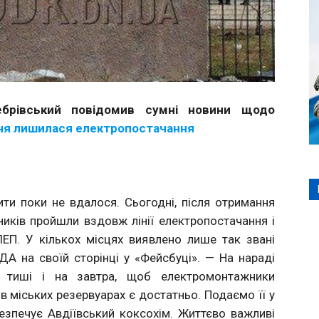
брівський повідомив сумні новини щодо
езня лишилася електропостачання
ити поки не вдалося. Сьогодні, після отримання
иків пройшли вздовж лінії електропостачання і
ЕП. У кількох місцях виявлено лише так звані
А на своїй сторінці у «Фейсбуці». — На нараді
 тиші і на завтра, щоб електромонтажники
 в міських резервуарах є достатньо. Подаємо її у
зпечує Авдіївський коксохім. Життєво важливі