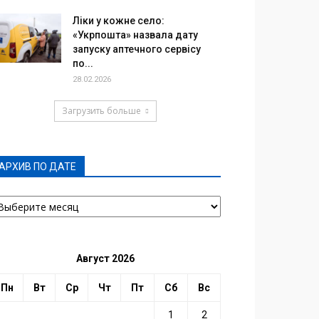
Ліки у кожне село:
«Укрпошта» назвала дату
запуску аптечного сервісу
по...
28.02.2026
Загрузить больше
АРХИВ ПО ДАТЕ
РХИВ
О
АТЕ
Август 2026
Пн
Вт
Ср
Чт
Пт
Сб
Вс
1
2