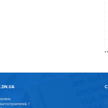
«
.DN.UA
С
окровск,
Шахтостроителей, 1