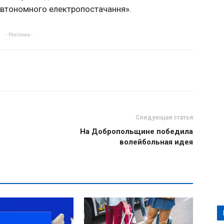
 автономного електропостачання».
- Реклама -
Следующая статья
На Добропольщине победила
волейбольная идея