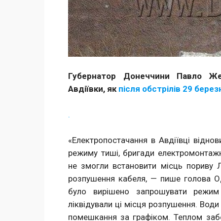
Губернатор Донеччини Павло Же
Авдіївки, як
після обстрілів 29 бер
.
«Електропостачання в Авдіївці віднов
режиму тиші, бригади електромонтажн
не змогли встановити місць пориву Л
розпушення кабеля, — пише голова ОД
було вирішено запрошувати режим
ліквідували ці місця розпушення. Води
помешкання за графіком. Теплом забе