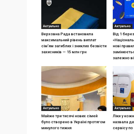
Актуально
Актуально
Верховна Рада встановила
Від 1 бере
максимальний рівень виплат
«Національ
сім’ям загиблих і зниклих безвісти
нові прави
захисників — 15 млн грн
замінюєтьс
залежно ві
Актуально
Актуально
Майже три тисячі нових сімей
Ліки у кож
було створено в Україні протягом
назвала да
минулого тижня
сервісу по 