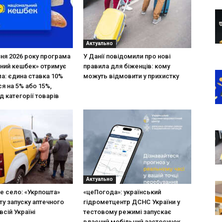
Актуально
зня 2026 року програма
У Данії повідомили про нові
ний кешбек» отримує
правила для біженців: кому
ла: єдина ставка 10%
можуть відмовити у прихистку
я на 5% або 15%,
д категорії товарів
Актуально
не село: «Укрпошта»
«цеПогода»: український
ту запуску аптечного
гідрометцентр ДСНС України у
всій Україні
тестовому режимі запускає
власний мобільний застосунок