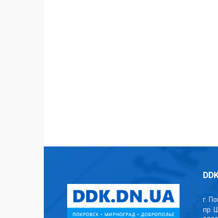
DDK
г. П
пр. 