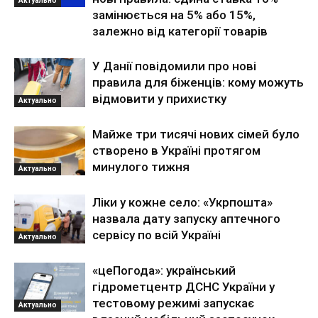
Актуально
замінюється на 5% або 15%,
залежно від категорії товарів
У Данії повідомили про нові
правила для біженців: кому можуть
відмовити у прихистку
Актуально
Майже три тисячі нових сімей було
створено в Україні протягом
минулого тижня
Актуально
Ліки у кожне село: «Укрпошта»
назвала дату запуску аптечного
сервісу по всій Україні
Актуально
«цеПогода»: український
гідрометцентр ДСНС України у
тестовому режимі запускає
Актуально