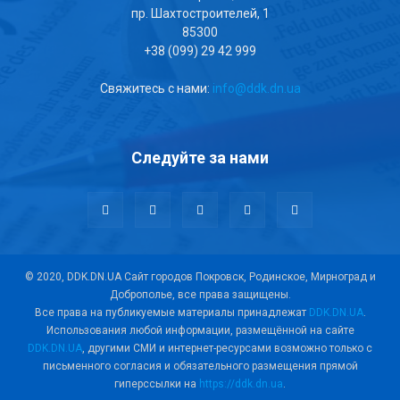
пр. Шахтостроителей, 1
85300
+38 (099) 29 42 999
Свяжитесь с нами:
info@ddk.dn.ua
Следуйте за нами
© 2020, DDK.DN.UA Сайт городов Покровск, Родинское, Мирноград и
Доброполье, все права защищены.
Все права на публикуемые материалы принадлежат
DDK.DN.UA
.
Использования любой информации, размещённой на сайте
DDK.DN.UA
, другими СМИ и интернет-ресурсами возможно только с
письменного согласия и обязательного размещения прямой
гиперссылки на
https://ddk.dn.ua
.