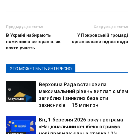
Предыдущая статья
Следующая статья
В Україні набирають
У Покровській громаді
помічників ветеранів: як
організовано підвіз води
взяти участь
ЭТО МОЖЕТ БЫТЬ ИНТЕРЕСНО
Верховна Рада встановила
максимальний рівень виплат сім’ям
загиблих і зниклих безвісти
Актуально
захисників — 15 млн грн
Від 1 березня 2026 року програма
«Національний кешбек» отримує
нові правила: єдина ставка 10%