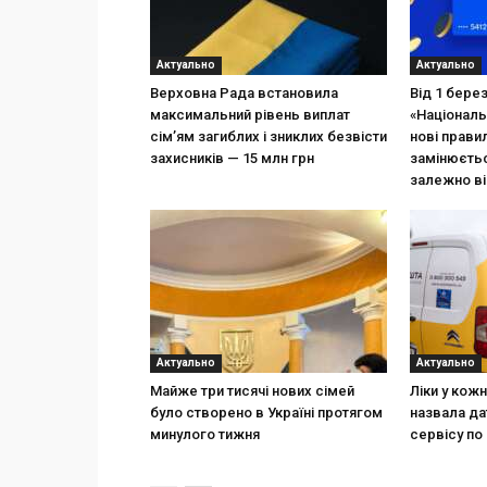
Актуально
Актуально
Верховна Рада встановила
Від 1 бере
максимальний рівень виплат
«Національ
сім’ям загиблих і зниклих безвісти
нові прави
захисників — 15 млн грн
замінюєтьс
залежно ві
Актуально
Актуально
Майже три тисячі нових сімей
Ліки у кож
було створено в Україні протягом
назвала да
минулого тижня
сервісу по 