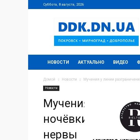
Суббота, 8 августа, 2026
DDK.DN.UA
НОВОСТИ
АКТУАЛЬНО
ВИДЕО
Домой
Новости
Мучения у линии разграничени
Новости
Мучения у линии 
ночёвки, дикие о
нервы