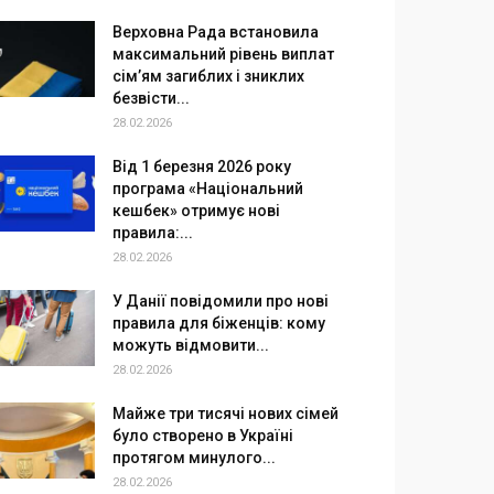
Верховна Рада встановила
максимальний рівень виплат
сім’ям загиблих і зниклих
безвісти...
28.02.2026
Від 1 березня 2026 року
програма «Національний
кешбек» отримує нові
правила:...
28.02.2026
У Данії повідомили про нові
правила для біженців: кому
можуть відмовити...
28.02.2026
Майже три тисячі нових сімей
було створено в Україні
протягом минулого...
28.02.2026