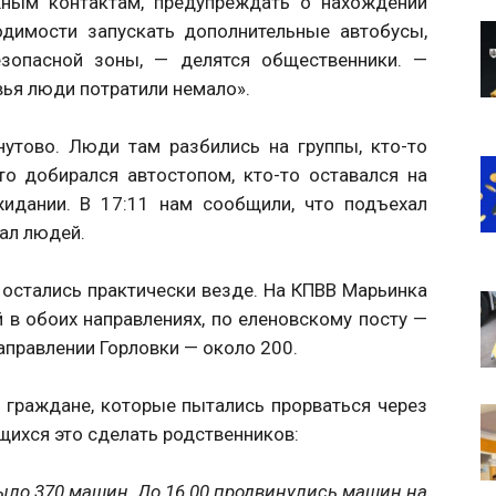
ным контактам, предупреждать о нахождении
димости запускать дополнительные автобусы,
зопасной зоны, — делятся общественники. —
вья люди потратили немало».
утово. Люди там разбились на группы, кто-то
то добирался автостопом, кто-то оставался на
жидании. В 17:11 нам сообщили, что подъехал
рал людей.
остались практически везде. На КПВВ Марьинка
 в обоих направлениях, по еленовскому посту —
аправлении Горловки — около 200.
 граждане, которые пытались прорваться через
щихся это сделать родственников:
 Было 370 машин. До 16.00 продвинулись машин на