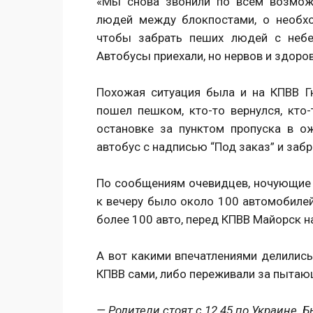
«Мы снова звонили по всем возмож
людей между блокпостами, о необхо
чтобы забрать пеших людей с небе
Автобусы приехали, но нервов и здоро
Похожая ситуация была и на КПВВ Гн
пошел пешком, кто-то вернулся, кто-
остановке за пунктом пропуска в о
автобус с надписью “Под заказ” и заб
По сообщениям очевидцев, ночующие 
к вечеру было около 100 автомобилей
более 100 авто, перед КПВВ Майорск н
А вот какими впечатлениями делились
КПВВ сами, либо переживали за пытаю
— Родители стоят с 12.45 по Украине.