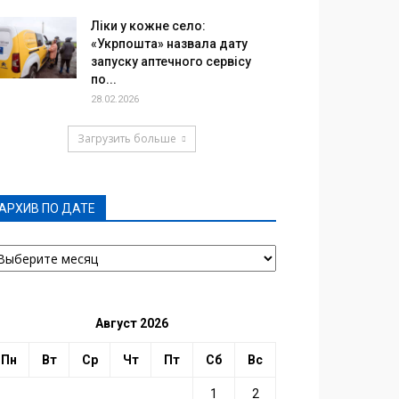
Ліки у кожне село:
«Укрпошта» назвала дату
запуску аптечного сервісу
по...
28.02.2026
Загрузить больше
АРХИВ ПО ДАТЕ
РХИВ
О
АТЕ
Август 2026
Пн
Вт
Ср
Чт
Пт
Сб
Вс
1
2