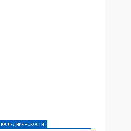
Featured
Актуально
Ваши права
Видеосюжеты
Власть
Выборы - 2021
Выборы-2020
Город
Досуг
Е-декларації
Здоровье
Конкурсы
Криминал и Происшествия
Культура
Новости
Образование
Политическая реклама
Реклама
Слово - народу
Спорт
Твори добро
Фоторепортажи
ПОСЛЕДНИЕ НОВОСТИ
Подробнее