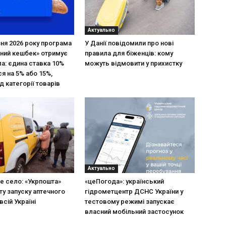
Актуально
зня 2026 року програма
У Данії повідомили про нові
ний кешбек» отримує
правила для біженців: кому
ла: єдина ставка 10%
можуть відмовити у прихистку
я на 5% або 15%,
д категорії товарів
Актуально
не село: «Укрпошта»
«цеПогода»: український
ту запуску аптечного
гідрометцентр ДСНС України у
всій Україні
тестовому режимі запускає
власний мобільний застосунок