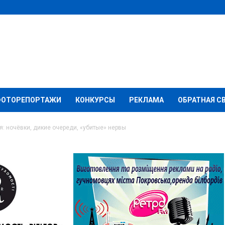
ФОТОРЕПОРТАЖИ
КОНКУРСЫ
РЕКЛАМА
ОБРАТНАЯ С
я: ночёвки, дикие очереди, «убитые» нервы
разграничения:
череди, «убитые»