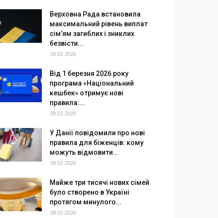
Верховна Рада встановила
максимальний рівень виплат
сім’ям загиблих і зниклих
безвісти...
28.02.2026
Від 1 березня 2026 року
програма «Національний
кешбек» отримує нові
правила:...
28.02.2026
У Данії повідомили про нові
правила для біженців: кому
можуть відмовити...
28.02.2026
Майже три тисячі нових сімей
було створено в Україні
протягом минулого...
28.02.2026