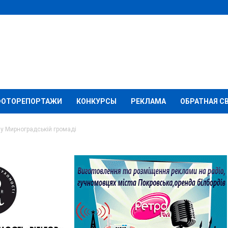
ФОТОРЕПОРТАЖИ
КОНКУРСЫ
РЕКЛАМА
ОБРАТНАЯ С
у Мирноградській громаді
остачанням у
ромаді