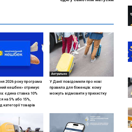
Актуально
зня 2026 року програма
У Данії повідомили про нові
ний кешбек» отримує
правила для біженців: кому
ла: єдина ставка 10%
можуть відмовити у прихистку
я на 5% або 15%,
д категорії товарів