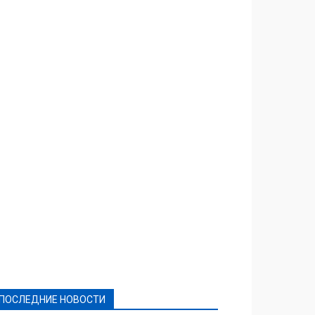
Featured
Актуально
Ваши права
Видеосюжеты
Власть
Выборы - 2021
Выборы-2020
Город
Досуг
Е-декларації
Здоровье
Конкурсы
Криминал и Происшествия
Культура
Новости
Образование
Политическая реклама
Реклама
Слово - народу
Спорт
Твори добро
Фоторепортажи
ПОСЛЕДНИЕ НОВОСТИ
Подробнее