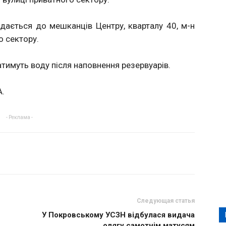
дається до мешканців Центру, кварталу 40, м-н
о сектору.
тимуть воду після наповнення резервуарів.
А.
- Реклама -
Следующая статья
У Покровському УСЗН відбулася видача
одягу самотнім матусям