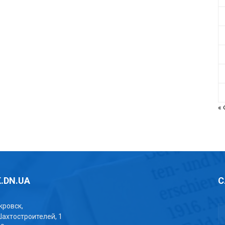
«
.DN.UA
С
окровск,
Шахтостроителей, 1