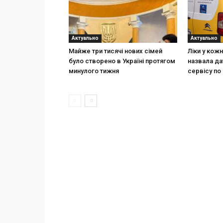
Актуально
Актуально
Майже три тисячі нових сімей
Ліки у кож
було створено в Україні протягом
назвала да
минулого тижня
сервісу по 