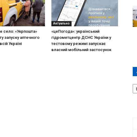
Актуально
не село: «Укрпошта»
«цеПогода»: український
ту запуску аптечного
гідрометцентр ДСНС України у
всій Україні
тестовому режимі запускає
власний мобільний застосунок
А
П
Д