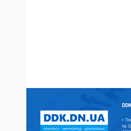
DDK
г. П
пр. 