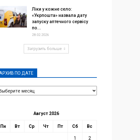
Ліки у кожне село:
«Укрпошта» назвала дату
запуску аптечного сервісу
по...
28.02.2026
Загрузить больше
АРХИВ ПО ДАТЕ
РХИВ
О
АТЕ
Август 2026
Пн
Вт
Ср
Чт
Пт
Сб
Вс
1
2