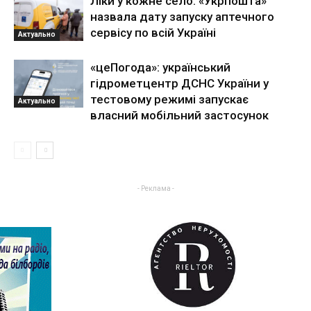
Ліки у кожне село: «Укрпошта»
назвала дату запуску аптечного
сервісу по всій Україні
Актуально
«цеПогода»: український
гідрометцентр ДСНС України у
тестовому режимі запускає
Актуально
власний мобільний застосунок
- Реклама -