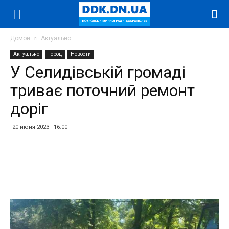
Домой
Актуально
Актуально
Город
Новости
У Селидівській громаді
триває поточний ремонт
доріг
20 июня 2023 - 16:00
Facebook
Twitter
Telegram
WhatsApp
Vibe