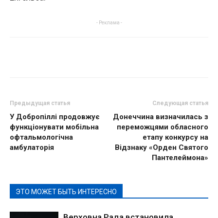
- Реклама -
Предыдущая статья
Следующая статья
У Добропіллі продовжує
Донеччина визначилась з
функціонувати мобільна
переможцями обласного
офтальмологічна
етапу конкурсу на
амбулаторія
Відзнаку «Орден Святого
Пантелеймона»
ЭТО МОЖЕТ БЫТЬ ИНТЕРЕСНО
Верховна Рада встановила