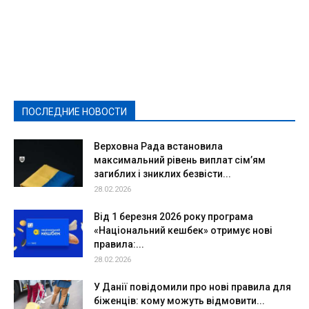
Featured
Актуально
Ваши права
Видеосюжеты
Власть
Выборы - 2021
Выборы-2020
Город
Досуг
Е-декларації
Здоровье
Конкурсы
Криминал и Происшествия
Культура
Новости
Образование
Политическая реклама
Реклама
Слово - народу
Спорт
Твори добро
Фоторепортажи
ПОСЛЕДНИЕ НОВОСТИ
Подробнее
Верховна Рада встановила
максимальний рівень виплат сім’ям
загиблих і зниклих безвісти...
28.02.2026
Від 1 березня 2026 року програма
«Національний кешбек» отримує нові
правила:...
28.02.2026
У Данії повідомили про нові правила для
біженців: кому можуть відмовити...