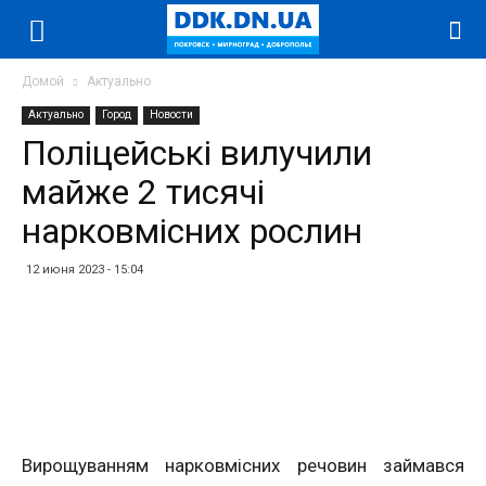
Домой
Актуально
Актуально
Город
Новости
Поліцейські вилучили
майже 2 тисячі
нарковмісних рослин
12 июня 2023 - 15:04
Facebook
Twitter
Telegram
WhatsApp
Vibe
Вирощуванням нарковмісних речовин займався