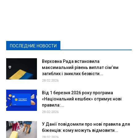
Featured
Актуально
Ваши права
Видеосюжеты
Власть
Выборы - 2021
Выборы-2020
Город
Досуг
Е-декларації
Здоровье
Конкурсы
Криминал и Происшествия
Культура
Новости
Образование
Политическая реклама
Реклама
Слово - народу
Спорт
Твори добро
Фоторепортажи
ПОСЛЕДНИЕ НОВОСТИ
Подробнее
Верховна Рада встановила
максимальний рівень виплат сім’ям
загиблих і зниклих безвісти...
28.02.2026
Від 1 березня 2026 року програма
«Національний кешбек» отримує нові
правила:...
28.02.2026
У Данії повідомили про нові правила для
біженців: кому можуть відмовити...
28.02.2026