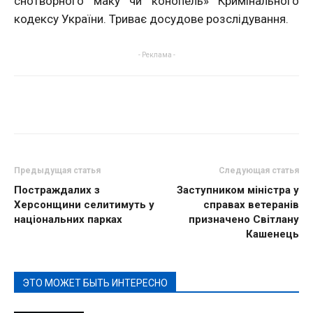
снотворного маку чи конопель» Кримінального
кодексу України. Триває досудове розслідування.
- Реклама -
Предыдущая статья
Следующая статья
Постраждалих з
Заступником міністра у
Херсонщини селитимуть у
справах ветеранів
національних парках
призначено Світлану
Кашенець
ЭТО МОЖЕТ БЫТЬ ИНТЕРЕСНО