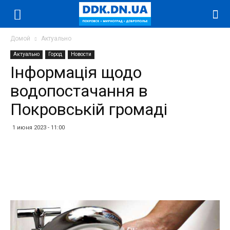
Домой
Актуально
Актуально
Город
Новости
Інформація щодо
водопостачання в
Покровській громаді
1 июня 2023 - 11:00
Facebook
Twitter
Telegram
WhatsApp
Vibe