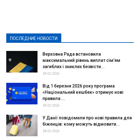
Featured
Актуально
Ваши права
Видеосюжеты
Власть
Выборы - 2021
Выборы-2020
Город
Досуг
Е-декларації
Здоровье
Конкурсы
Криминал и Происшествия
Культура
Новости
Образование
Политическая реклама
Реклама
Слово - народу
Спорт
Твори добро
Фоторепортажи
ПОСЛЕДНИЕ НОВОСТИ
Подробнее
Верховна Рада встановила
максимальний рівень виплат сім’ям
загиблих і зниклих безвісти...
28.02.2026
Від 1 березня 2026 року програма
«Національний кешбек» отримує нові
правила:...
28.02.2026
У Данії повідомили про нові правила для
біженців: кому можуть відмовити...
28.02.2026