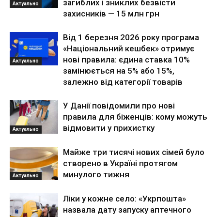
загиблих і зниклих безвісти
Актуально
захисників — 15 млн грн
Від 1 березня 2026 року програма
«Національний кешбек» отримує
нові правила: єдина ставка 10%
Актуально
замінюється на 5% або 15%,
залежно від категорії товарів
У Данії повідомили про нові
правила для біженців: кому можуть
відмовити у прихистку
Актуально
Майже три тисячі нових сімей було
створено в Україні протягом
минулого тижня
Актуально
Ліки у кожне село: «Укрпошта»
назвала дату запуску аптечного