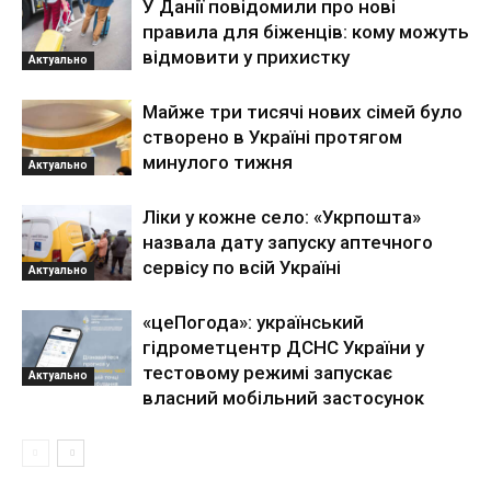
У Данії повідомили про нові
правила для біженців: кому можуть
відмовити у прихистку
Актуально
Майже три тисячі нових сімей було
створено в Україні протягом
минулого тижня
Актуально
Ліки у кожне село: «Укрпошта»
назвала дату запуску аптечного
сервісу по всій Україні
Актуально
«цеПогода»: український
гідрометцентр ДСНС України у
тестовому режимі запускає
Актуально
власний мобільний застосунок