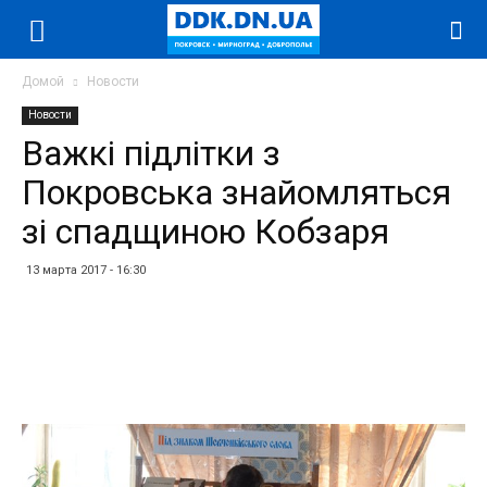
Домой
Новости
Новости
Важкі підлітки з
Покровська знайомляться
зі спадщиною Кобзаря
13 марта 2017 - 16:30
Facebook
Twitter
Telegram
WhatsApp
Vibe