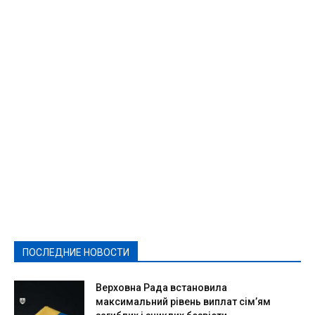
Featured
Актуально
Ваши права
Видеосюжеты
Власть
Выборы - 2021
Выборы-2020
Город
Досуг
Е-декларації
Здоровье
Конкурсы
Криминал и Происшествия
Культура
Новости
Образование
Политическая реклама
Реклама
Слово - народу
Спорт
Твори добро
Фоторепортажи
ПОСЛЕДНИЕ НОВОСТИ
Подробнее
Верховна Рада встановила
максимальний рівень виплат сім’ям