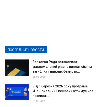
Featured
Актуально
Ваши права
Видеосюжеты
Власть
Выборы - 2021
Выборы-2020
Город
Досуг
Е-декларації
Здоровье
Конкурсы
Криминал и Происшествия
Культура
Новости
Образование
Политическая реклама
Реклама
Слово - народу
Спорт
Твори добро
Фоторепортажи
ПОСЛЕДНИЕ НОВОСТИ
Подробнее
Верховна Рада встановила
максимальний рівень виплат сім’ям
загиблих і зниклих безвісти...
28.02.2026
Від 1 березня 2026 року програма
«Національний кешбек» отримує нові
правила:...
28.02.2026