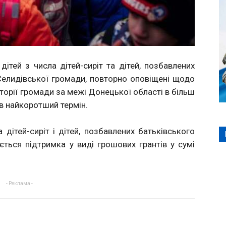
дітей з числа дітей-сиріт та дітей, позбавлених
Селидівської громади, повторно оповіщені щодо
риторії громади за межі Донецької області в більш
 в найкоротший термін.
 дітей-сиріт і дітей, позбавлених батьківського
ається підтримка у виді грошових грантів у сумі
- Реклама -