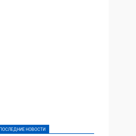
Featured
Актуально
Ваши права
Видеосюжеты
Власть
Выборы - 2021
Выборы-2020
Город
Досуг
Е-декларації
Здоровье
Конкурсы
Криминал и Происшествия
Культура
Новости
Образование
Политическая реклама
Реклама
Слово - народу
Спорт
Твори добро
Фоторепортажи
ПОСЛЕДНИЕ НОВОСТИ
Подробнее