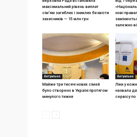
Верховна Рада встановила
Від 1 бере
максимальний рівень виплат
«Національ
сім’ям загиблих і зниклих безвісти
нові прави
захисників — 15 млн грн
замінюєтьс
залежно ві
Актуально
Актуально
Майже три тисячі нових сімей
Ліки у кож
було створено в Україні протягом
назвала да
минулого тижня
сервісу по 