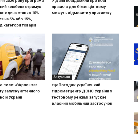
зня 2026 року програма
У Данії повідомили про нові
ний кешбек» отримує
правила для біженців: кому
ла: єдина ставка 10%
можуть відмовити у прихистку
я на 5% або 15%,
д категорії товарів
Актуально
не село: «Укрпошта»
«цеПогода»: український
ту запуску аптечного
гідрометцентр ДСНС України у
всій Україні
тестовому режимі запускає
власний мобільний застосунок