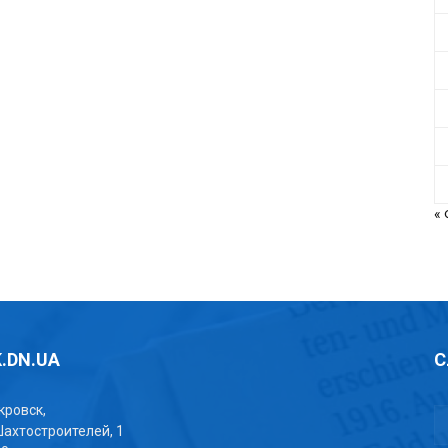
«
.DN.UA
С
окровск,
Шахтостроителей, 1