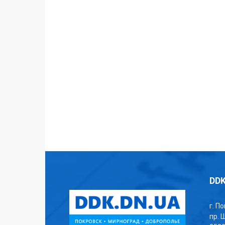
DDK
г. П
пр. 