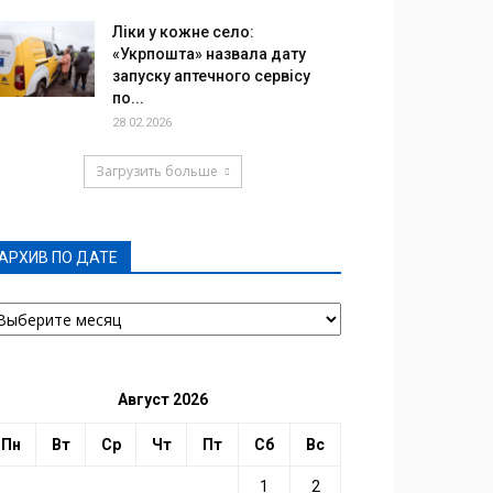
Ліки у кожне село:
«Укрпошта» назвала дату
запуску аптечного сервісу
по...
28.02.2026
Загрузить больше
АРХИВ ПО ДАТЕ
РХИВ
О
АТЕ
Август 2026
Пн
Вт
Ср
Чт
Пт
Сб
Вс
1
2