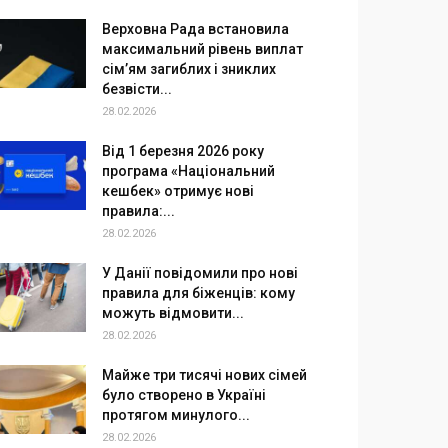
Верховна Рада встановила
максимальний рівень виплат
сім’ям загиблих і зниклих
безвісти...
28.02.2026
Від 1 березня 2026 року
програма «Національний
кешбек» отримує нові
правила:...
28.02.2026
У Данії повідомили про нові
правила для біженців: кому
можуть відмовити...
28.02.2026
Майже три тисячі нових сімей
було створено в Україні
протягом минулого...
28.02.2026