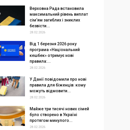
Верховна Рада встановила
максимальний рівень виплат
сім’ям загиблих і зниклих
безвісти...
28.02.2026
Від 1 березня 2026 року
програма «Національний
кешбек» отримує нові
правила:...
28.02.2026
У Данії повідомили про нові
правила для біженців: кому
можуть відмовити...
28.02.2026
Майже три тисячі нових сімей
було створено в Україні
протягом минулого...
28.02.2026