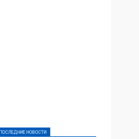
Featured
Актуально
Ваши права
Видеосюжеты
Власть
Выборы - 2021
Выборы-2020
Город
Досуг
Е-декларації
Здоровье
Конкурсы
Криминал и Происшествия
Культура
Новости
Образование
Политическая реклама
Реклама
Слово - народу
Спорт
Твори добро
Фоторепортажи
ПОСЛЕДНИЕ НОВОСТИ
Подробнее