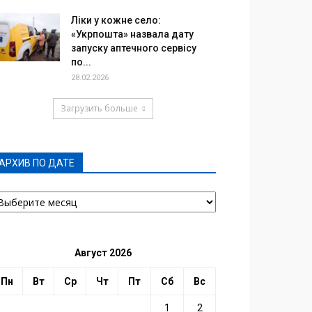
Ліки у кожне село:
«Укрпошта» назвала дату
запуску аптечного сервісу
по...
28.02.2026
Загрузить больше
АРХИВ ПО ДАТЕ
РХИВ
О
АТЕ
Август 2026
Пн
Вт
Ср
Чт
Пт
Сб
Вс
1
2