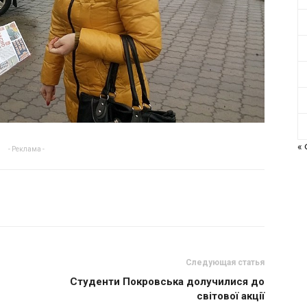
«
- Реклама -
Следующая статья
Студенти Покровська долучилися до
світової акції