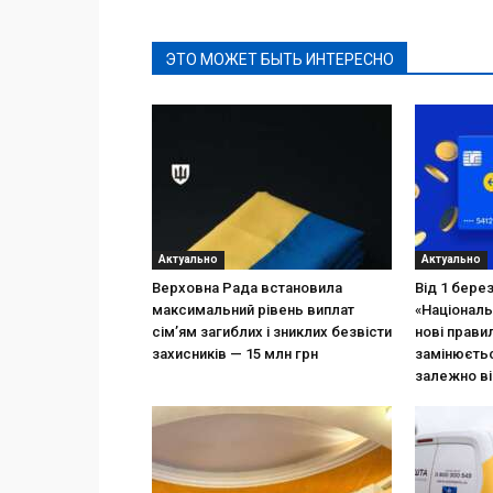
ЭТО МОЖЕТ БЫТЬ ИНТЕРЕСНО
Актуально
Актуально
Верховна Рада встановила
Від 1 бере
максимальний рівень виплат
«Національ
сім’ям загиблих і зниклих безвісти
нові прави
захисників — 15 млн грн
замінюєтьс
залежно ві