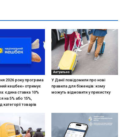
Актуально
зня 2026 року програма
У Данії повідомили про нові
ний кешбек» отримує
правила для біженців: кому
ла: єдина ставка 10%
можуть відмовити у прихистку
я на 5% або 15%,
д категорії товарів