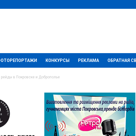
ФОТОРЕПОРТАЖИ
КОНКУРСЫ
РЕКЛАМА
ОБРАТНАЯ С
 рейды в Покровске и Доброполье
чины провели рейды в
рополье